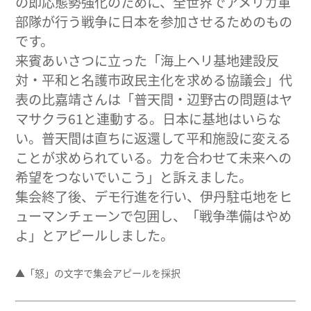
の即応態勢強化のために、全世界でアメリカ軍
部隊が行う戦争に日本を参加させるためのもの
です。
来賓あいさつに立った「海上ヘリ基地建設反
対・平和と名護市政民主化を求める協議会」代
表の比嘉靖さんは「普天間・辺野古の問題はヤ
マサクラ61と連動する。日本に基地はいらな
い。普天間は直ちに返還して平和施設に変える
ことが求められている。力を合わせて未来への
希望をつないでいこう」と訴えました。
集会終了後、デモ行進を行い、伊丹駐屯地をヒ
ューマンチェーンで包囲し、「戦争準備はやめ
よ」とアピールしました。
▲「怒」の文字で集会アピールを採択