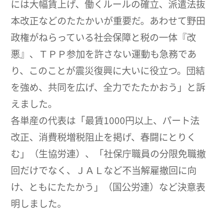
には大幅賃上げ、働くルールの確立、派遣法抜
本改正などのたたかいが重要だ。あわせて野田
政権がねらっている社会保障と税の一体『改
悪』、ＴＰＰ参加を許さない運動も急務であ
り、このことが震災復興に大いに役立つ。団結
を強め、共同を広げ、全力でたたかおう」と訴
えました。
各単産の代表は「最賃1000円以上、パート法
改正、消費税増税阻止を掲げ、春闘にとりく
む」（生協労連）、「社保庁職員の分限免職撤
回だけでなく、ＪＡＬなど不当解雇撤回に向
け、ともにたたかう」（国公労連）など決意表
明しました。