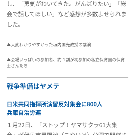
し、「勇気がわいてきた。がんばりたい」「総
会で話してほしい」など感想が多数よせられま
した。
▲大変わかりやすかった垣内国光教授の講演
▲会場いっぱいの参加者、約４割が初参加の私立保育園の保育
士さんたち
戦争準備はヤメテ
日米共同指揮所演習反対集会に800人
兵庫自治労連
１月22日、「ストップ！ヤマサクラ61大集
会」が伊丹市昆陽池（こやいけ）公園で開催さ