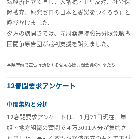
域経済を立て直し、大増税・TPP反対、社会保
障拡充、原発ゼロの日本と愛媛をつくろう」と
呼びかけました。
夕方の旗開きでは、元周桑病院職員分限免職撤
回闘争原告団が裁判支援を訴えました。
▲県庁前で宣伝行動をする愛媛春闘共闘会議の仲間たち
12春闘要求アンケート
中間集約と分析
12春闘要求アンケートは、１月21日現在、単
組・地方組織の奮闘で４万3011人分が集約さ
れました。長引く不況や経済不安のもとで下が