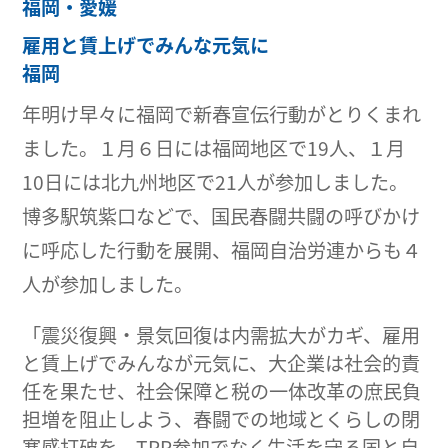
福岡・愛媛
雇用と賃上げでみんな元気に
福岡
年明け早々に福岡で新春宣伝行動がとりくまれ
ました。１月６日には福岡地区で19人、１月
10日には北九州地区で21人が参加しました。
博多駅筑紫口などで、国民春闘共闘の呼びかけ
に呼応した行動を展開、福岡自治労連からも４
人が参加しました。
「震災復興・景気回復は内需拡大がカギ、雇用
と賃上げでみんなが元気に、大企業は社会的責
任を果たせ、社会保障と税の一体改革の庶民負
担増を阻止しよう、春闘での地域とくらしの閉
塞感打破を、TPP参加でなく生活を守る国と自