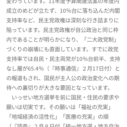
変わっています。11年度予算関連法案の年度内
成立のめどが立たず、10％台に落ち込んだ内閣
支持率など、民主党政権は深刻な行き詰まりに
陥っています。民主党政権が自公政治と同じ枠
内であることが明らかになり、「二大政党制」
づくりの崩壊にも直面しています。すでに政党
支持率では自民・民主両党が10％台前半、支持
なし層が65.4％（『時事通信』２月17日付）と
の報道もされ、国民が主人公の政治変化への期
待への裏切りが大きな要因となっています。
いっせい地方選挙を前に国民・住民の要求や
願いは切実です。その願いは「福祉の充実」
「地域経済の活性化」「医療の充実」の順
（『読売』２月８日付「統一地方選・地方自治