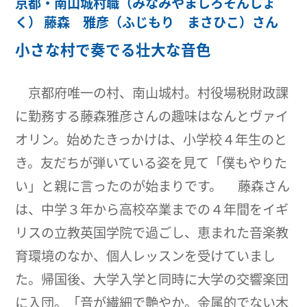
京都・南山城村職（みなみやましろそんしょ
く） 藤森 雅彦（ふじもり まさひこ）さん
小さな村で奏でる壮大な音色
京都府唯一の村、南山城村。村役場税財政課
に勤務する藤森雅彦さんの趣味はなんとヴァイ
オリン。始めたきっかけは、小学校４年生のと
き。友だちが弾いている姿を見て「僕もやりた
い」と親に言ったのが始まりです。 藤森さん
は、中学３年から高校卒業までの４年間をイギ
リスの立教英国学院で過ごし、恵まれた音楽教
育環境のなか、個人レッスンを受けていまし
た。帰国後、大学入学と同時に大学の交響楽団
に入団。「音が繊細で艶やか。金属的でない木