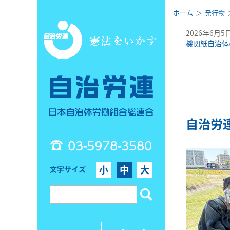
ホーム
発行物
2026年6月5
機関紙自治体
自治労
03-5978-3580
小
中
大
文字サイズ