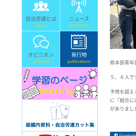
自治労連とは
ニュース
about
what's new
オピニオン
発行物
opinions
publications
県本部青年
５、６人で
予想を超え
に「組合に
がありまし
Facebook