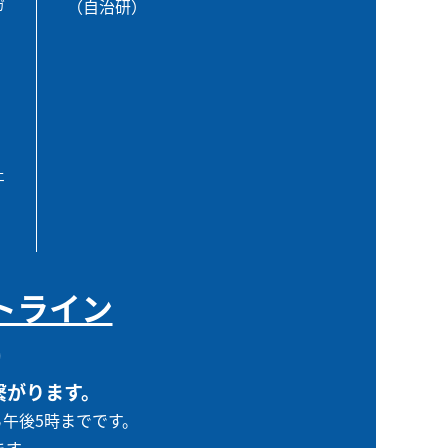
（自治研）
ガ
エ
トライン
0
繋がります。
ら午後5時までです。