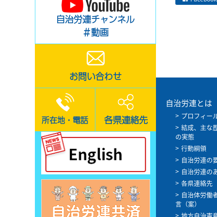
自治労連チャンネル
＃動画
お問い合わせ
自治労連とは
プロフィー
各県連絡先
所在地・電話
結成、主な
の実態
行動綱領
自治労連の
自治労連の
各県連絡先
自治体労働
言（案）
地方自治憲