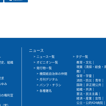
ニュース
ル
ニュース一覧
タグ一覧
歴史、組織
オピニオン一覧
教育・文化
現業（清掃・給食・
発行物一覧
務）
機関紙自治体の仲間
保育・学童
要求
月刊デジタル
消防・防災
青年
あゆみ
国政
非正規公共
パンフ・チラシ
組織・共済
各種署名
憲法・民主主義
者の権利宣
経済・産業
女性
公立・公的424病院
章（案）