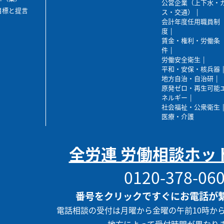
公営企業（上下水・
目標と提言
ス・交通）
会計年度任用職員制
度
賃金・権利・労働条
件
労働安全衛生
平和・安保・核兵器
地方自治・自治研
原発ゼロ・再生可能
ネルギー
社会福祉・公衆衛生
医療・介護
全労連 労働相談ホッ
0120-378-06
番号をクリックですぐにお電話が
電話相談の受付は月曜から金曜の午前10時か