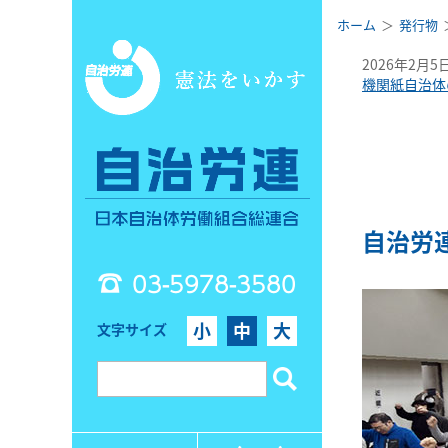
ホーム
発行物
2026年2月5
機関紙自治体
自治労
03-5978-3580
小
中
大
文字サイズ