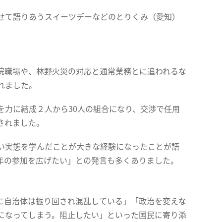
せて語りあうスイーツデーなどのとりくみ（愛知）
院職場や、林野火災の対応と通常業務とに追われるな
れました。
を力に結成２人から30人の組合になり、交渉で任用
されました。
い実態を学んだことが大きな経験になったことが語
年の参加を広げたい」との発言も多くありました。
に自治体は振り回され混乱している」「政治を変えな
になってしまう。阻止したい」といった国民に寄り添