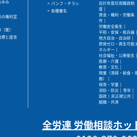
あゆみ
会計年度任用職員制
パンフ・チラシ
度
各種署名
賃金・権利・労働条
者の権利宣
件
労働安全衛生
章（案）
平和・安保・核兵器
目標と提言
地方自治・自治研
原発ゼロ・再生可能
ネルギー
社会福祉・公衆衛生
医療・介護
教育・文化
現業（清掃・給食・
務）
保育・学童
消防・防災
青年
国政
非正規公共
組織・共済
全労連 労働相談ホッ