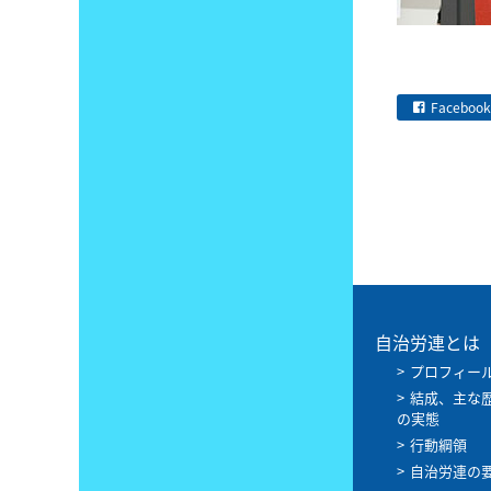
Facebook
自治労連とは
プロフィー
結成、主な
の実態
行動綱領
自治労連の