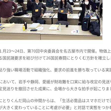
１月23～24日、第70回中央委員会を名古屋市内で開催。物
る国民諸要求を結び付けて26国民春闘にとりくむ方針を確立し
粘り強い職場活動で組織強化、要求の前進を勝ち取っている実
争において、岩手や静岡、愛媛が財政難を口実に給与改定の見
定見送りを撤回させた成果に、会場から大きな拍手が起こりま
にとりくんだ岡山の仲間からは、「生活必需品はスマホだけで
が大きく変わっていることに考慮が必要」と対話で実態をつか