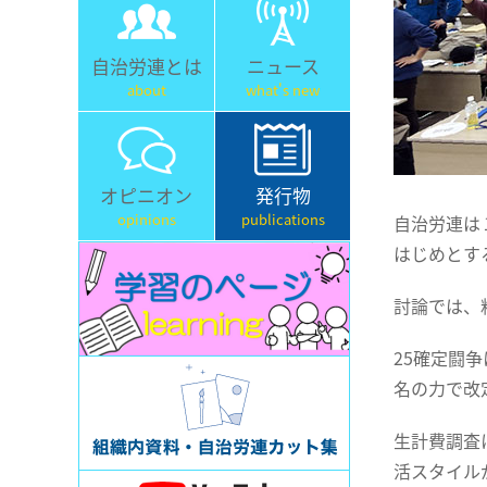
自治労連とは
ニュース
about
what's new
オピニオン
発行物
opinions
publications
自治労連は
はじめとす
討論では、
25確定闘
名の力で改
生計費調査
活スタイル