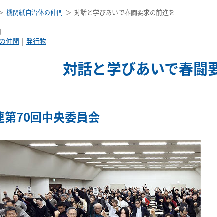
機関紙自治体の仲間
対話と学びあいで春闘要求の前進を
日
の仲間
発行物
対話と学びあいで春闘
連第70回中央委員会