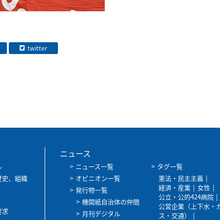
twitter
ニュース
ル
ニュース一覧
タグ一覧
歴史、組織
オピニオン一覧
憲法・民主主義
経済・産業
女性
発行物一覧
公立・公的424病院
機関紙自治体の仲間
公営企業（上下水・
要求
月刊デジタル
ス・交通）