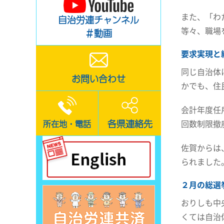
また、「わ
自治労連チャンネル
等々、職場
＃動画
要求実現と
同じ自治体
お問い合わせ
かでも、住
会計年度任
各県連絡先
回数制限撤
所在地・電話
佐賀からは
られました
２月の総選
おりしも中
くては自治