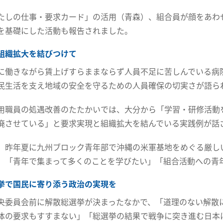
たしの仕事・要求カード」の活用（青森）、組合員が顔をあわ
を基礎にした活動も報告されました。
組織拡大を結びつけて
に働きながら賃上げすらままならず人員不足に苦しんでいる病
民生活を支え地域の安全を守るための人員確保の切実さが語ら
用職員の処遇改善のたたかいでは、大分から「学習・研修活動
廃させている」と要求実現と組織拡大を結んでいる実践例が話
、昨年夏に九州ブロック青年部で沖縄の米軍基地をめぐる厳し
。「青年で集まって多くのことを学びたい」「組合活動への青
挙で国民に寄り添う政治の実現を
央委員会前に解散総選挙が決まったなかで、「道理のない解散
体の要求もすすまない」「総選挙の結果で戦争に突き進む日本