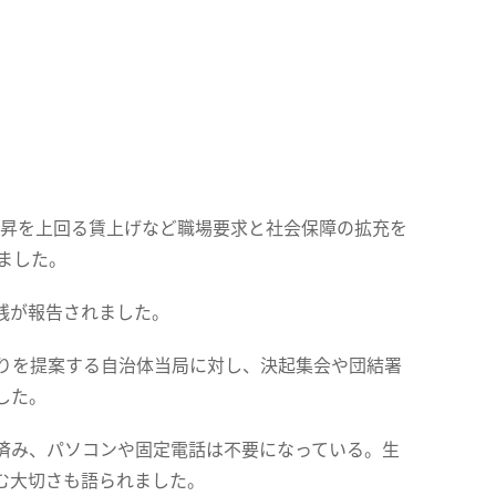
価上昇を上回る賃上げなど職場要求と社会保障の拡充を
ました。
践が報告されました。
送りを提案する自治体当局に対し、決起集会や団結署
した。
済み、パソコンや固定電話は不要になっている。生
む大切さも語られました。