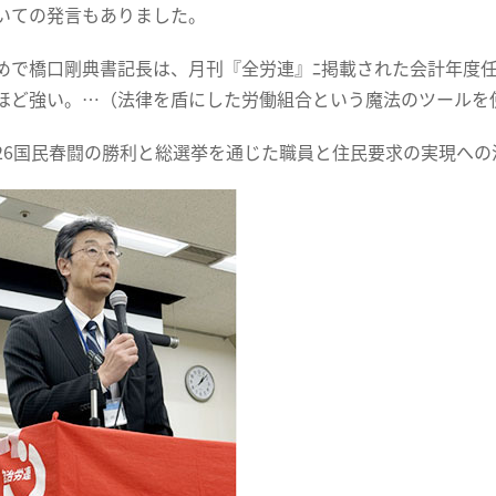
いての発言もありました。
めで橋口剛典書記長は、月刊『全労連』ﾆ掲載された会計年度
ほど強い。…（法律を盾にした労働組合という魔法のツールを
26国民春闘の勝利と総選挙を通じた職員と住民要求の実現への