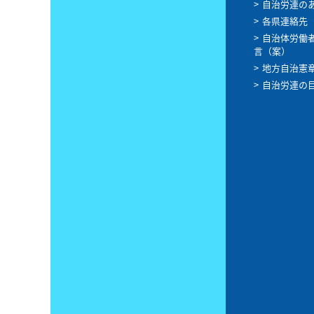
自治労連の
各県連絡先
自治体労働
言（案）
地方自治憲
自治労連の