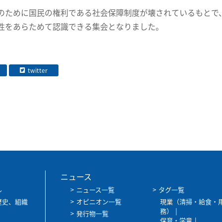
のために国民の権利である社会保障制度が壊されているもとで
性をあらためて認識できる集会となりました。
twitter
ニュース
ル
ニュース一覧
タグ一覧
歴史、組織
オピニオン一覧
現業（清掃・給食・
務）
発行物一覧
保育・学童