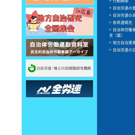
行動綱領
自治労連の
自治労連の
各県連絡先
自治体労働
言（案）
地方自治憲
自治労連の