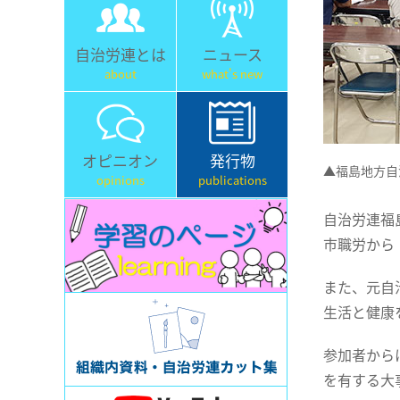
自治労連とは
ニュース
about
what's new
オピニオン
発行物
▲福島地方自
opinions
publications
自治労連福
市職労から
また、元自
生活と健康
参加者から
を有する大