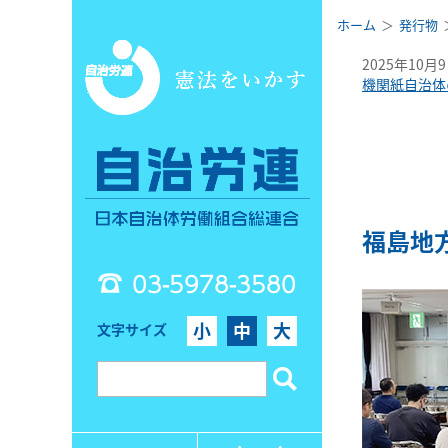
ホーム
発行物
2025年10月
機関紙自治体
福島地
03-5978-3580
小
中
大
文字サイズ