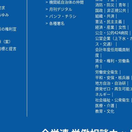
機関紙自治体の仲間
消防・防災
青年
要求
月刊デジタル
国政
非正規公共
あゆみ
組織・共済
パンフ・チラシ
憲法・民主主義
各種署名
経済・産業
女性
者の権利宣
公立・公的424病院
公営企業（上下水・
章（案）
ス・交通）
目標と提言
会計年度任用職員制
度
賃金・権利・労働条
件
労働安全衛生
平和・安保・核兵器
地方自治・自治研
原発ゼロ・再生可能
ネルギー
社会福祉・公衆衛生
医療・介護
教育・文化