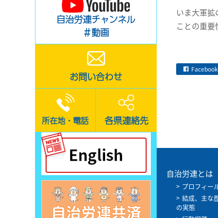
いま大軍拡
自治労連チャンネル
ことの重要
＃動画
Facebook
お問い合わせ
各県連絡先
所在地・電話
自治労連とは
プロフィー
結成、主な
の実態