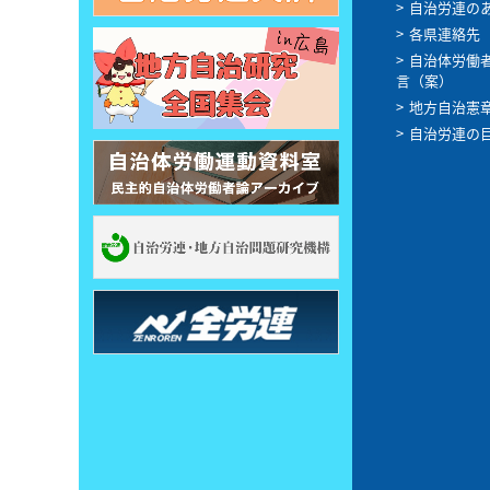
自治労連の
各県連絡先
自治体労働
言（案）
地方自治憲
自治労連の