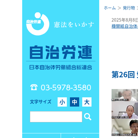
ホーム
発行物
2025年8月8
機関紙自治体
第26
03-5978-3580
小
中
大
文字サイズ