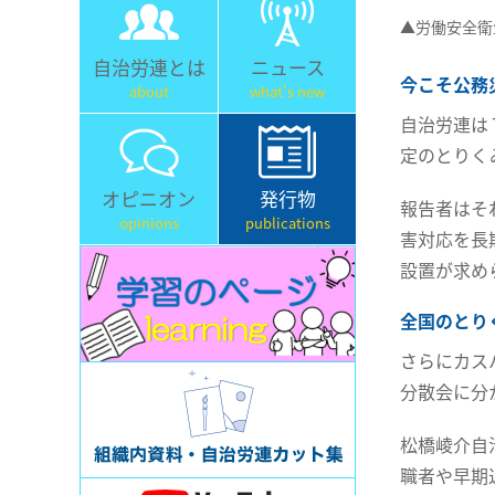
▲労働安全衛
自治労連とは
ニュース
今こそ公務
about
what's new
自治労連は
定のとりく
オピニオン
発行物
報告者はそ
opinions
publications
害対応を長
設置が求め
全国のとり
さらにカス
分散会に分
松橋崚介自
職者や早期