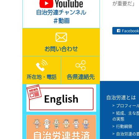
が重要だ」
自治労連チャンネル
＃動画
Facebook
お問い合わせ
各県連絡先
所在地・電話
自治労連とは
プロフィー
結成、主な
の実態
行動綱領
自治労連の