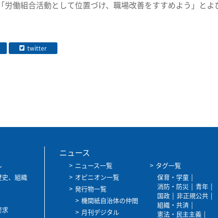
「労働組合活動として位置づけ、職場改善をすすめよう」とよ
twitter
ニュース
ル
ニュース一覧
タグ一覧
歴史、組織
オピニオン一覧
保育・学童
消防・防災
青年
発行物一覧
国政
非正規公共
機関紙自治体の仲間
組織・共済
要求
月刊デジタル
憲法・民主主義