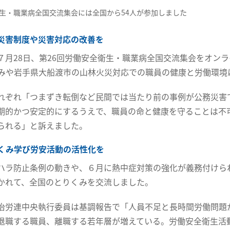
生・職業病全国交流集会には全国から54人が参加しました
災害制度や災害対応の改善を
７月28日、第26回労働安全衛生・職業病全国交流集会をオン
みや岩手県大船渡市の山林火災対応での職員の健康と労働環境
れぞれ「つまずき転倒など民間では当たり前の事例が公務災害
期的かつ安定的にするうえで、職員の命と健康を守ることは不
られる」と訴えました。
くみ学び労安活動の活性化を
ハラ防止条例の動きや、６月に熱中症対策の強化が義務付けら
かれて、全国のとりくみを交流しました。
治労連中央執行委員は基調報告で「人員不足と長時間労働問題
退職する職員、離職する若年層が増えている。労働安全衛生活