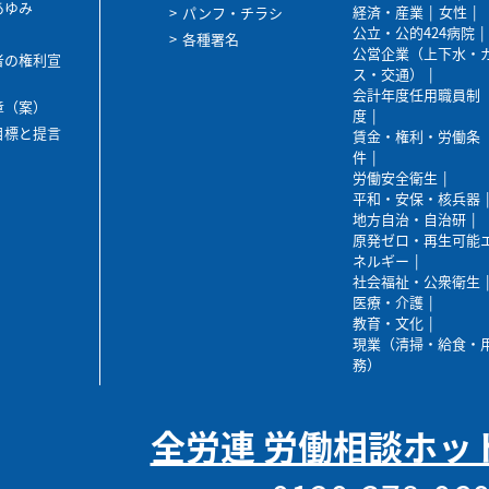
あゆみ
経済・産業
女性
パンフ・チラシ
公立・公的424病院
各種署名
公営企業（上下水・
者の権利宣
ス・交通）
会計年度任用職員制
章（案）
度
目標と提言
賃金・権利・労働条
件
労働安全衛生
平和・安保・核兵器
地方自治・自治研
原発ゼロ・再生可能
ネルギー
社会福祉・公衆衛生
医療・介護
教育・文化
現業（清掃・給食・
務）
全労連 労働相談ホッ