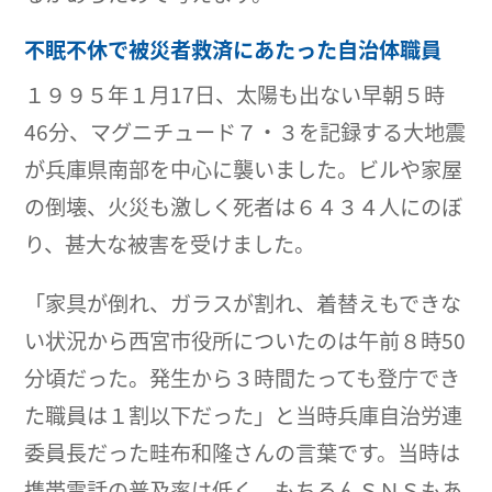
不眠不休で被災者救済にあたった自治体職員
１９９５年１月17日、太陽も出ない早朝５時
46分、マグニチュード７・３を記録する大地震
が兵庫県南部を中心に襲いました。ビルや家屋
の倒壊、火災も激しく死者は６４３４人にのぼ
り、甚大な被害を受けました。
「家具が倒れ、ガラスが割れ、着替えもできな
い状況から西宮市役所についたのは午前８時50
分頃だった。発生から３時間たっても登庁でき
た職員は１割以下だった」と当時兵庫自治労連
委員長だった畦布和隆さんの言葉です。当時は
携帯電話の普及率は低く、もちろんＳＮＳもあ