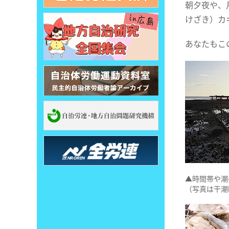
朝夕夜や、
けざき）カ
あなたもこ
▲時間帯や潮
（写真は干