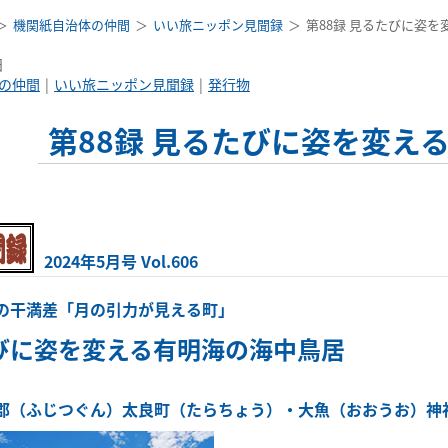
機関紙自治体の仲間
いい旅ニッポン見聞録
第88録 見るたびに姿
日
の仲間
いい旅ニッポン見聞録
発行物
第88録 見るたびに姿を変え
2024年5月号 Vol.606
の干満差「月の引力が見える町」
びに姿を変える有明海の海中鳥居
郡（ふじつぐん）太良町（たらちょう）・大魚（おおうお）神社