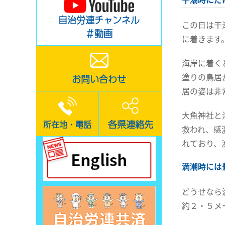
自治労連チャンネル
この日は干
＃動画
に着きます
海岸に着く
塗りの鳥居
お問い合わせ
居の姿は非
大魚神社と
各県連絡先
所在地・電話
救われ、感
れており、
満潮時には
どうせなら
約２・５メ