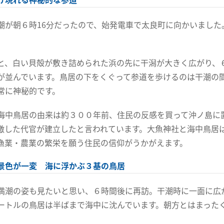
潮が朝６時16分だったので、始発電車で太良町に向かいました
。
と、白い貝殻が敷き詰められた浜の先に干潟が大きく広がり、
が並んでいます。鳥居の下をくぐって参道を歩けるのは干潮の
常に神秘的です。
海中鳥居の由来は約３００年前、住民の反感を買って沖ノ島に
激した代官が建立したと言われています。大魚神社と海中鳥居
漁業・農業の繁栄を願う住民の信仰がうかがえます。
景色が一変 海に浮かぶ３基の鳥居
満潮の姿も見たいと思い、６時間後に再訪。干潮時に一面に広
ートルの鳥居は半ばまで海中に沈んでいます。朝方とはまった