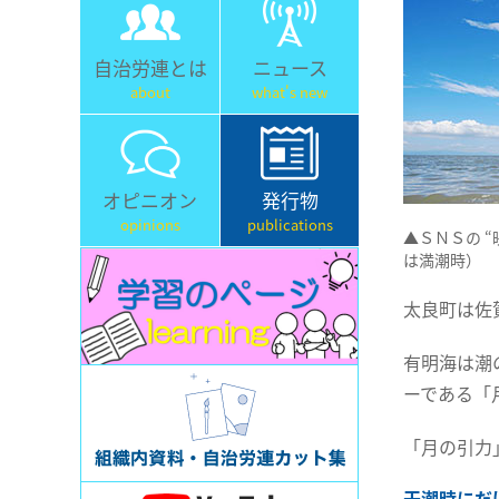
自治労連とは
ニュース
about
what's new
オピニオン
発行物
opinions
publications
▲ＳＮＳの 
は満潮時）
太良町は佐
有明海は潮
ーである「
「月の引力
干潮時にだ