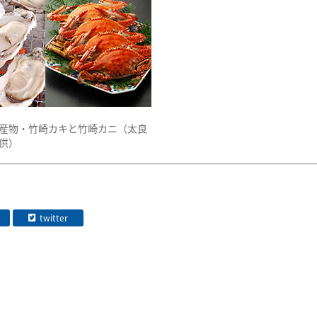
産物・竹崎カキと竹崎カニ（太良
供）
twitter