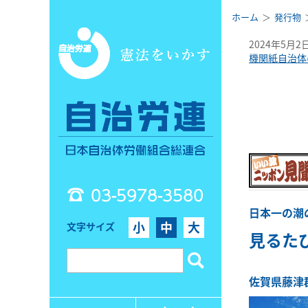
ホーム
発行物
2024年5月2
機関紙自治体
03-5978-3580
日本一の潮
小
中
大
文字サイズ
見るた
佐賀県藤津