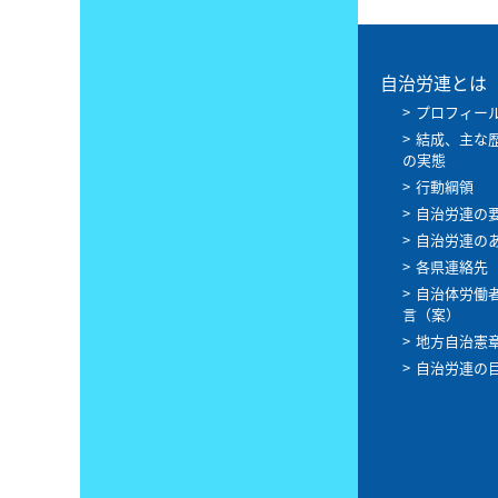
自治労連とは
プロフィー
結成、主な
の実態
行動綱領
自治労連の
自治労連の
各県連絡先
自治体労働
言（案）
地方自治憲
自治労連の