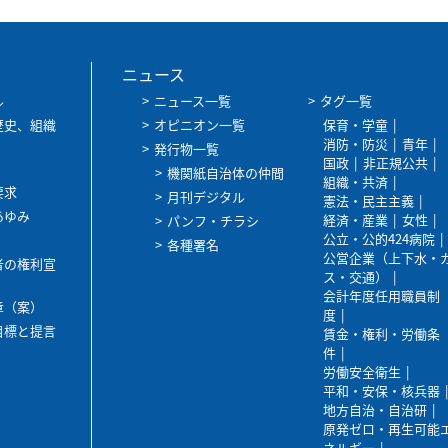
ニュース
ル
ニュース一覧
タグ一覧
歴史、組織
オピニオン一覧
保育・学童
消防・防災
青年
発行物一覧
国政
非正規公共
機関紙自治体の仲間
組織・共済
要求
月刊デジタル
憲法・民主主義
あゆみ
経済・産業
女性
パンフ・チラシ
公立・公的424病院
各種署名
公営企業（上下水・
者の権利宣
ス・交通）
会計年度任用職員制
章（案）
度
目標と提言
賃金・権利・労働条
件
労働安全衛生
平和・安保・核兵器
地方自治・自治研
原発ゼロ・再生可能
ネルギー