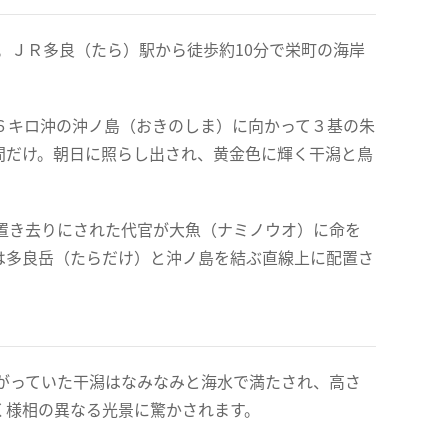
。ＪＲ多良（たら）駅から徒歩約10分で栄町の海岸
６キロ沖の沖ノ島（おきのしま）に向かって３基の朱
間だけ。朝日に照らし出され、黄金色に輝く干潟と鳥
置き去りにされた代官が大魚（ナミノウオ）に命を
は多良岳（たらだけ）と沖ノ島を結ぶ直線上に配置さ
がっていた干潟はなみなみと海水で満たされ、高さ
く様相の異なる光景に驚かされます。