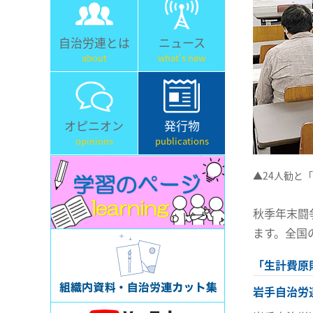
自治労連とは
ニュース
about
what's new
オピニオン
発行物
opinions
publications
▲24人勧と
秋季年末闘
ます。全国
「生計費原
岩手自治労