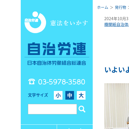
ホーム
発行物
2024年10月
機関紙自治体
いよい
03-5978-3580
小
中
大
文字サイズ