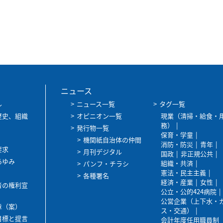
ニュース
ル
ニュース一覧
タグ一覧
歴史、組織
オピニオン一覧
現業（清掃・給食・
務）
発行物一覧
保育・学童
機関紙自治体の仲間
消防・防災
青年
要求
月刊デジタル
国政
非正規公共
あゆみ
組織・共済
パンフ・チラシ
憲法・民主主義
各種署名
経済・産業
女性
者の権利宣
公立・公的424病院
公営企業（上下水・
章（案）
ス・交通）
目標と提言
会計年度任用職員制