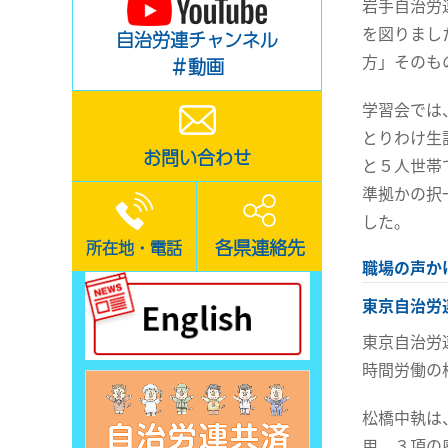
岩手自治労
を図りまし
自治労連チャンネル
方」そのも
＃動画
学習会では
とりわけ生
お問い合わせ
と５人世帯
準拠かの択
した。
各県連絡先
所在地・電話
職場の声か
東京自治労
東京自治労
時間労働の
松橋中執は
用、３項の