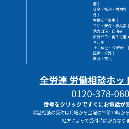
度
賃金・権利・労働条
件
労働安全衛生
平和・安保・核兵器
地方自治・自治研
原発ゼロ・再生可能
ネルギー
社会福祉・公衆衛生
医療・介護
教育・文化
全労連 労働相談ホッ
0120-378-06
番号をクリックですぐにお電話が
電話相談の受付は月曜から金曜の午前10時か
地方によって受付時間が異なり