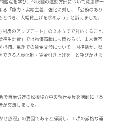
と問題点を学び、今秋闘の運動方針について意思統一
よる「能力・実績主義」強化に対し、「公務のあり
もとづき、大幅賃上げを求めよう」と訴えました。
与制度のアップデート」の２本立てで対応すること、
標準生計費」では物価高騰にも関わらず、１人世帯
を指摘。単組での賃金交渉について「国準拠か、県
念できる人員体制・賃金引き上げを」と呼びかけま
体会で自治労連の松橋崚介中央執行委員を講師に「長
者が交流しました。
働かせ放題」の要因であると解説し、１項の厳格な運