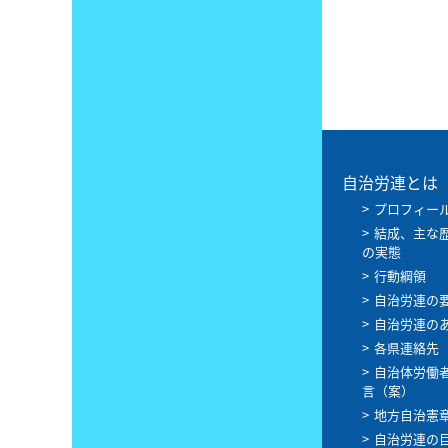
自治労連とは
プロフィー
結成、主な
の実態
行動綱領
自治労連の
自治労連の
各県連絡先
自治体労働
言（案）
地方自治憲
自治労連の