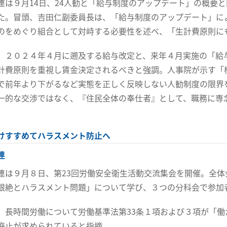
連は９月14日、24人勧と「給与制度のアップデート」の概要
た。冒頭、吉田仁副委員長は、「給与制度のアップデート」に
のをめぐり組合として対峙する必要性を述べ、「生計費原則に
、２０２４年４月に遡及する給与改定と、来年４月実施の「給
計費原則を重視し賃金決定されるべきと強調。人事院が示す「
で前年より下がるなど実態を正しく反映しない人勧制度の限界
一的な交渉ではなく、『住民全体の奉仕者』として、職務に専
けすすめてハラスメント防止へ
連
連は９月８日、第23回労働安全衛生活動交流集会を開催。全
根絶とハラスメント問題」について学び、３つの分科会で参加
、長時間労働について労働基準法第33条１項および３項が「
廃止が求められていると指摘。