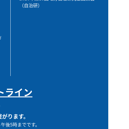
（自治研）
ガ
トライン
0
繋がります。
ら午後5時までです。