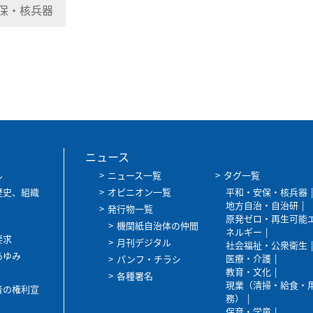
保・核兵器
ニュース
ル
ニュース一覧
タグ一覧
歴史、組織
オピニオン一覧
平和・安保・核兵器
地方自治・自治研
発行物一覧
原発ゼロ・再生可能
機関紙自治体の仲間
ネルギー
要求
月刊デジタル
社会福祉・公衆衛生
あゆみ
医療・介護
パンフ・チラシ
教育・文化
各種署名
現業（清掃・給食・
者の権利宣
務）
保育・学童