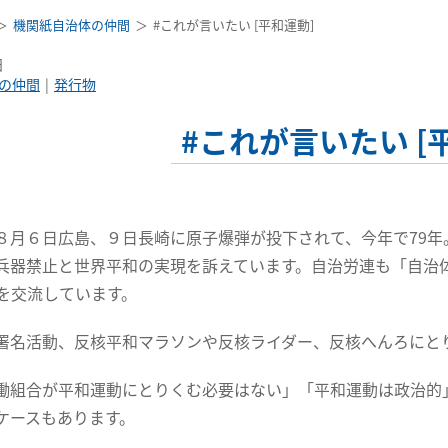
機関紙自治体の仲間
#これが言いたい [平和運動]
日
の仲間
発行物
#これが言いたい [
８月６日広島、９日長崎に原子爆弾が投下されて、今年で79
兵器禁止と世界平和の実現を訴えています。自治労連も「自治
を交流しています。
署名活動、反核平和マラソンや反核ライダー、反核へんろにと
働組合が平和運動にとりくむ必要はない」「平和運動は政治的
ケースもあります。