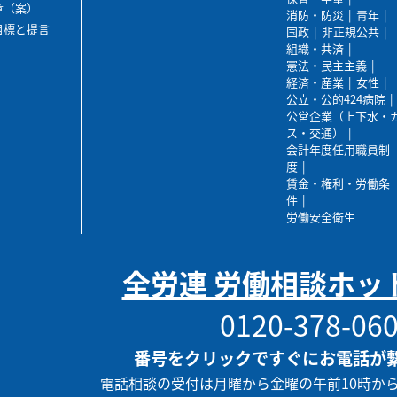
章（案）
消防・防災
青年
目標と提言
国政
非正規公共
組織・共済
憲法・民主主義
経済・産業
女性
公立・公的424病院
公営企業（上下水・
ス・交通）
会計年度任用職員制
度
賃金・権利・労働条
件
労働安全衛生
全労連 労働相談ホッ
0120-378-06
番号をクリックですぐにお電話が
電話相談の受付は月曜から金曜の午前10時か