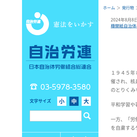
ホーム
発行物
2024年8月8
機関紙自治体
１９４５年
催され、核
03-5978-3580
のとりくみ
小
中
大
文字サイズ
平和学習や
一方、「労
を自粛する