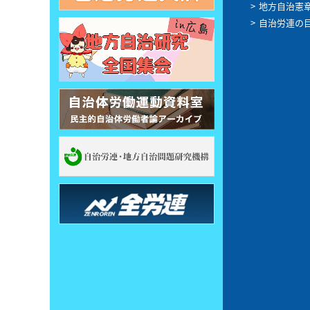
地方自治憲
自治労連の