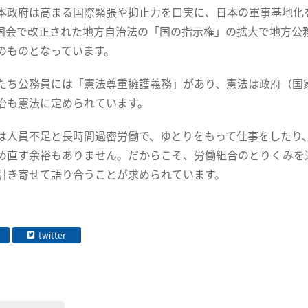
本政府は高まる国際緊張や抑止力を口実に、日本の軍事基地化
国会で改正された地方自治法の「国の指示権」の拡大で地方公
のものとなっています。
たち公務員には「憲法尊重擁護義務」があり、憲法は政府（国
治も憲法に定められています。
は人員不足と長時間過密労働で、ゆとりをもって仕事をしたり
め直す余裕もありません。だからこそ、労働組合のとりくみを
引き寄せて語り合うことが求められています。
twitter