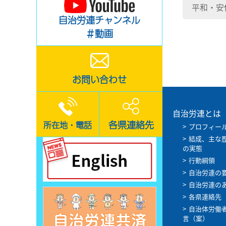
平和・安
自治労連チャンネル
＃動画
お問い合わせ
自治労連とは
各県連絡先
所在地・電話
プロフィー
結成、主な
の実態
行動綱領
自治労連の
自治労連の
各県連絡先
自治体労働
言（案）