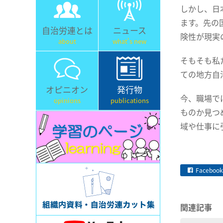
しかし、日
ます。先の
自治労連とは
ニュース
険性が現実
about
what's new
そもそも私
ての地方自
オピニオン
発行物
今、職場で
opinions
publications
ものか見つ
域や仕事に
Facebook
関連記事