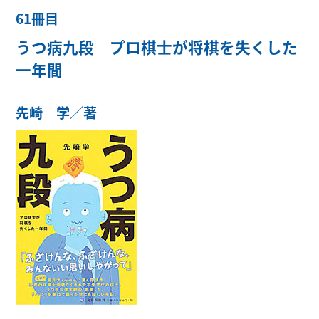
61冊目
うつ病九段 プロ棋士が将棋を失くした
一年間
先崎 学／著