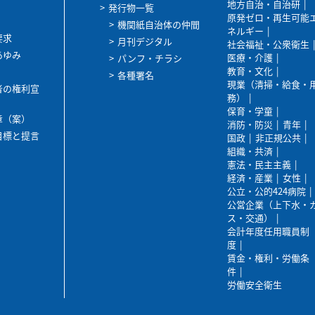
地方自治・自治研
発行物一覧
原発ゼロ・再生可能
機関紙自治体の仲間
ネルギー
要求
月刊デジタル
社会福祉・公衆衛生
あゆみ
医療・介護
パンフ・チラシ
教育・文化
各種署名
現業（清掃・給食・
者の権利宣
務）
保育・学童
章（案）
消防・防災
青年
目標と提言
国政
非正規公共
組織・共済
憲法・民主主義
経済・産業
女性
公立・公的424病院
公営企業（上下水・
ス・交通）
会計年度任用職員制
度
賃金・権利・労働条
件
労働安全衛生