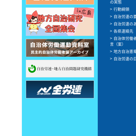
の実態
行動綱領
自治労連の
自治労連の
各県連絡先
自治体労働
言（案）
地方自治憲
自治労連の