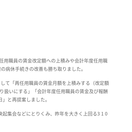
再任用職員の賃金改定額への上積みや会計年度任用職
際の病休手続きの改善も勝ち取りました。
果として「再任用職員の賃金月額を上積みする（改定額
取り扱いにする」「会計年度任用職員の賃金及び報酬
1日」と再提案しました。
集会などにとりくみ、昨年を大きく上回る3 1 0