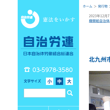
ホーム
発行物
2023年12月
機関紙自治体
北九州
03-5978-3580
小
中
大
文字サイズ