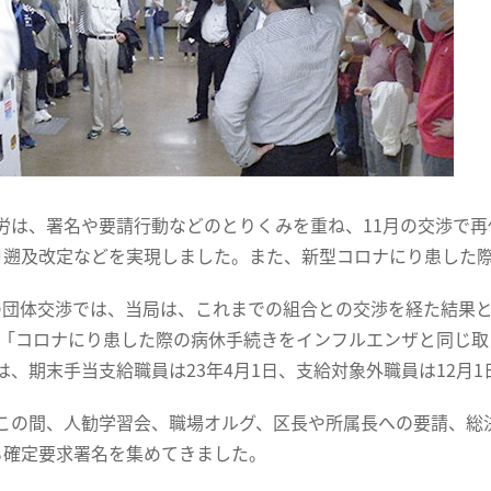
労は、署名や要請行動などのとりくみを重ね、11月の交渉で
月遡及改定などを実現しました。また、新型コロナにり患した
4日の団体交渉では、当局は、これまでの組合との交渉を経た結
）」「コロナにり患した際の病休手続きをインフルエンザと同じ
は、期末手当支給職員は23年4月1日、支給対象外職員は12月
この間、人勧学習会、職場オルグ、区長や所属長への要請、総決起
る確定要求署名を集めてきました。