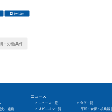
twitter
利・労働条件
ニュース
ル
ニュース一覧
タグ一覧
歴史、組織
オピニオン一覧
平和・安保・核兵器