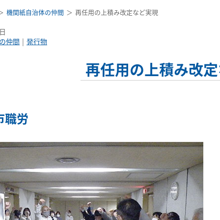
機関紙自治体の仲間
再任用の上積み改定など実現
7日
の仲間
発行物
再任用の上積み改定
市職労