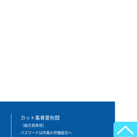
カット集春夏秋闘
［組合員専用］
パスワードは所属の労働組合へ