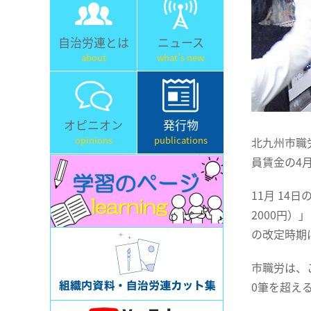
自治労連とは
ニュース
about
what's new
オピニオン
発行物
opinions
publications
北九州市職
員賃金の4
11月 1
2000円
の改定時期
市職労は、
0筆を超え