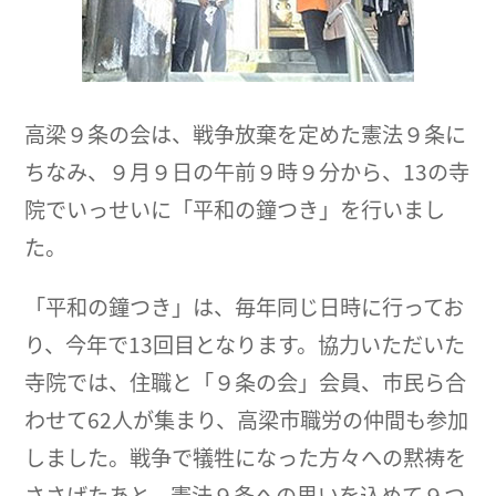
高梁９条の会は、戦争放棄を定めた憲法９条に
ちなみ、９月９日の午前９時９分から、13の寺
院でいっせいに「平和の鐘つき」を行いまし
た。
「平和の鐘つき」は、毎年同じ日時に行ってお
り、今年で13回目となります。協力いただいた
寺院では、住職と「９条の会」会員、市民ら合
わせて62人が集まり、高梁市職労の仲間も参加
しました。戦争で犠牲になった方々への黙祷を
ささげたあと、憲法９条への思いを込めて９つ