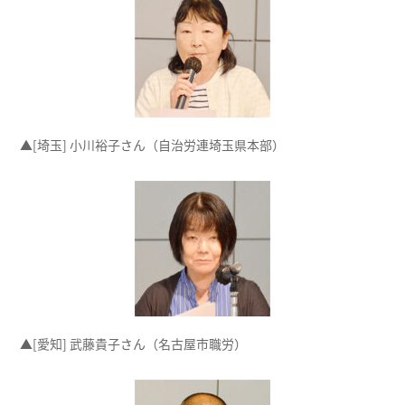
▲[埼玉] 小川裕子さん（自治労連埼玉県本部）
▲[愛知] 武藤貴子さん（名古屋市職労）