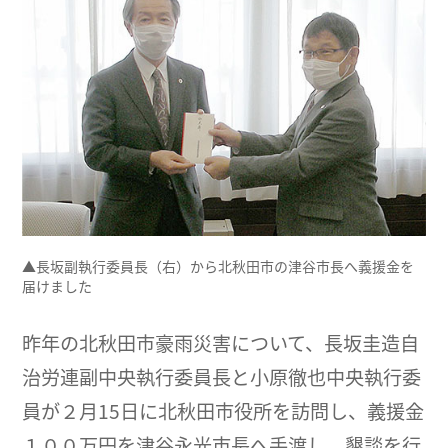
▲長坂副執行委員長（右）から北秋田市の津谷市長へ義援金を
届けました
昨年の北秋田市豪雨災害について、長坂圭造自
治労連副中央執行委員長と小原徹也中央執行委
員が２月15日に北秋田市役所を訪問し、義援金
１００万円を津谷永光市長へ手渡し、懇談を行