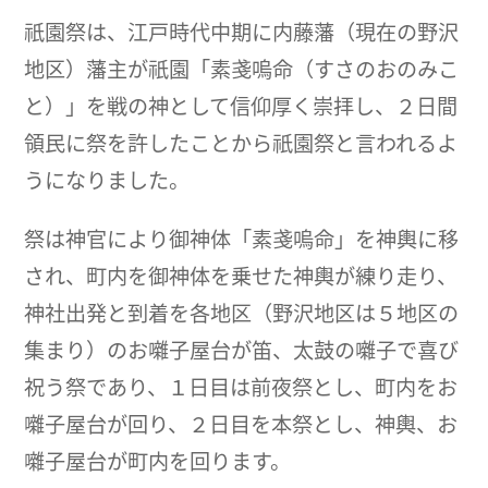
祇園祭は、江戸時代中期に内藤藩（現在の野沢
地区）藩主が祇園「素戔嗚命（すさのおのみこ
と）」を戦の神として信仰厚く崇拝し、２日間
領民に祭を許したことから祇園祭と言われるよ
うになりました。
祭は神官により御神体「素戔嗚命」を神輿に移
され、町内を御神体を乗せた神輿が練り走り、
神社出発と到着を各地区（野沢地区は５地区の
集まり）のお囃子屋台が笛、太鼓の囃子で喜び
祝う祭であり、１日目は前夜祭とし、町内をお
囃子屋台が回り、２日目を本祭とし、神輿、お
囃子屋台が町内を回ります。