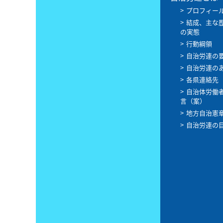
プロフィー
結成、主な
の実態
行動綱領
自治労連の
自治労連の
各県連絡先
自治体労働
言（案）
地方自治憲
自治労連の