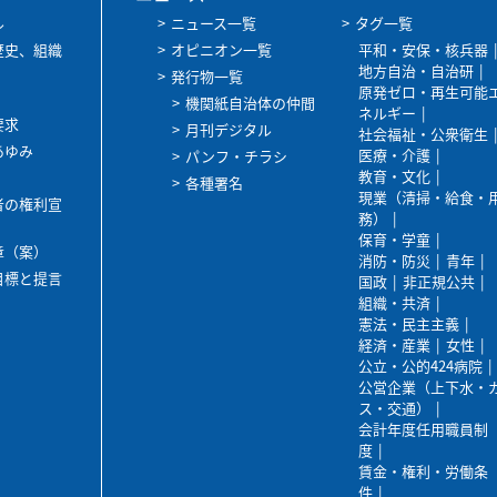
ル
ニュース一覧
タグ一覧
歴史、組織
オピニオン一覧
平和・安保・核兵器
地方自治・自治研
発行物一覧
原発ゼロ・再生可能
機関紙自治体の仲間
ネルギー
要求
月刊デジタル
社会福祉・公衆衛生
あゆみ
医療・介護
パンフ・チラシ
教育・文化
各種署名
現業（清掃・給食・
者の権利宣
務）
保育・学童
章（案）
消防・防災
青年
目標と提言
国政
非正規公共
組織・共済
憲法・民主主義
経済・産業
女性
公立・公的424病院
公営企業（上下水・
ス・交通）
会計年度任用職員制
度
賃金・権利・労働条
件