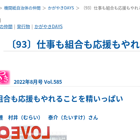
機関紙自治体の仲間
かがやきDAYS
〔93〕仕事も組合も応援もやれ
日
の仲間
発行物
かがやきDAYS
〔93〕仕事も組合も応援もや
2022年8月号 Vol.585
組合も応援もやれることを精いっぱい
連 村井（むらい） 泰介（たいすけ）さん