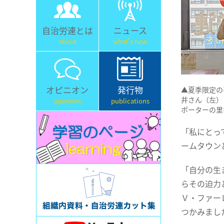
自治労連とは
ニュース
about
what's new
オピニオン
発行物
▲夏季限定の
井さん（左）
opinions
publications
ポーターの里
「私にとっ
ームタウン
「自分の生
らその迫力
Ｖ・ファー
つかみまし