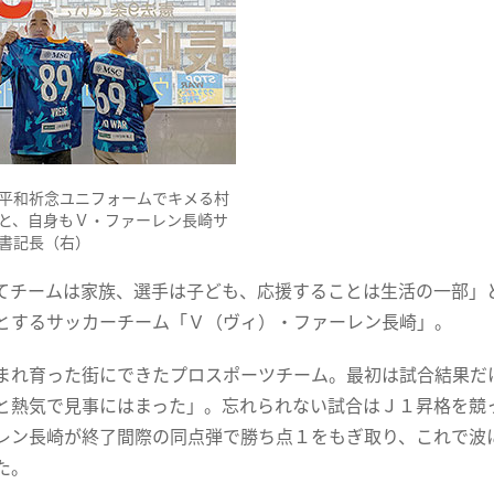
平和祈念ユニフォームでキメる村
と、自身もＶ・ファーレン長崎サ
書記長（右）
てチームは家族、選手は子ども、応援することは生活の一部」
とするサッカーチーム「Ｖ（ヴィ）・ファーレン長崎」。
まれ育った街にできたプロスポーツチーム。最初は試合結果だ
と熱気で見事にはまった」。忘れられない試合はＪ１昇格を競
レン長崎が終了間際の同点弾で勝ち点１をもぎ取り、これで波
た。