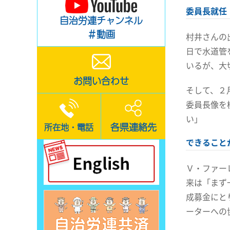
委員長就任
自治労連チャンネル
＃動画
村井さんの
日で水道管
いるが、大
お問い合わせ
そして、２
委員長像を
い」
各県連絡先
所在地・電話
できること
Ｖ・ファー
来は「まず
成募金にと
ーターへの