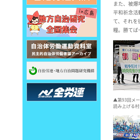
また、被爆
平和祈念活
て、それを
糧。勝てば
▲第93回メ
読み上げる