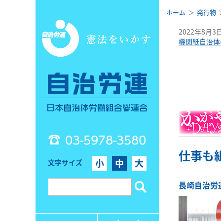
ホーム
発行物
2022年8月3
機関紙自治体
03-5978-3580
仕事も
小
中
大
文字サイズ
長崎自治労