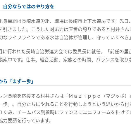
 自分ならではのやり方を
出身単組は長崎水道労組、職場は長崎市上下水道局です。先日
を引きました。こうした対応力は直営の誇りであると村井さん
切なライフラインである水は自治体が管理し、守っていくべき
月に行われた長崎自治労連大会では委員長に就任。「前任の里
模索中です。仕事、組合活動、家族との時間、バランスを取り
から「まず一歩」
レン長崎を応援する村井さんは「Ｍａｚｉｐｐｏ（マジッポ）
一歩」。自分たちにやれることを行動しようという思いから付
りくみ、チームバス到着時にフェンスにユニフォームを掛けて
協力要請を行っています。