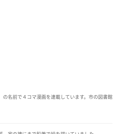
」の名前で４コマ漫画を連載しています。市の図書館
。
帳、家の襖にまで鉛筆で絵を描いていました。