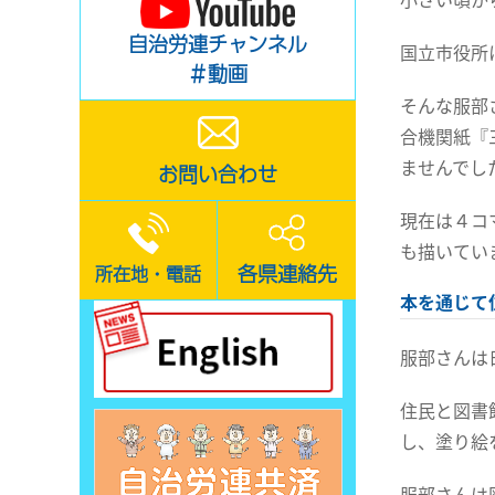
自治労連チャンネル
国立市役所
＃動画
そんな服部
合機関紙『
ませんでし
お問い合わせ
現在は４コ
も描いてい
各県連絡先
所在地・電話
本を通じて
服部さんは
住民と図書
し、塗り絵
服部さんは