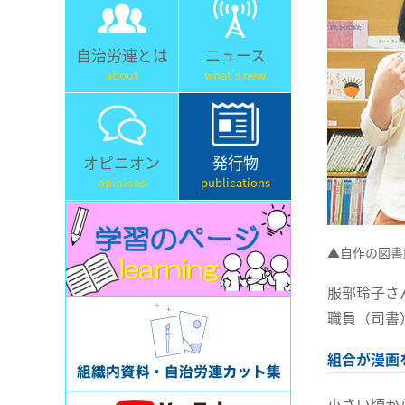
自治労連とは
ニュース
about
what's new
オピニオン
発行物
opinions
publications
▲自作の図書
服部玲子さ
職員（司書
組合が漫画
小さい頃か