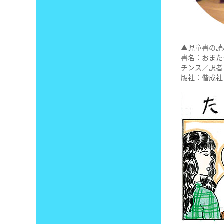
▲児童書の読
書名：おまた
チンス／訳者
版社：偕成社