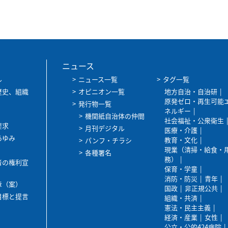
ニュース
ル
ニュース一覧
タグ一覧
歴史、組織
オピニオン一覧
地方自治・自治研
原発ゼロ・再生可能
発行物一覧
ネルギー
機関紙自治体の仲間
社会福祉・公衆衛生
要求
月刊デジタル
医療・介護
あゆみ
教育・文化
パンフ・チラシ
現業（清掃・給食・
各種署名
務）
者の権利宣
保育・学童
消防・防災
青年
章（案）
国政
非正規公共
目標と提言
組織・共済
憲法・民主主義
経済・産業
女性
公立・公的424病院