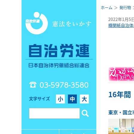
ホーム
発行物
2022年1月5
機関紙自治体
03-5978-3580
16年
小
中
大
文字サイズ
東京・国立