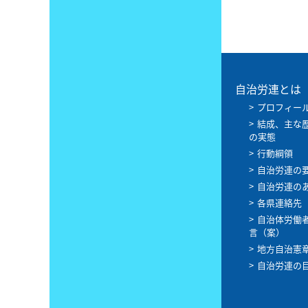
自治労連とは
プロフィー
結成、主な
の実態
行動綱領
自治労連の
自治労連の
各県連絡先
自治体労働
言（案）
地方自治憲
自治労連の