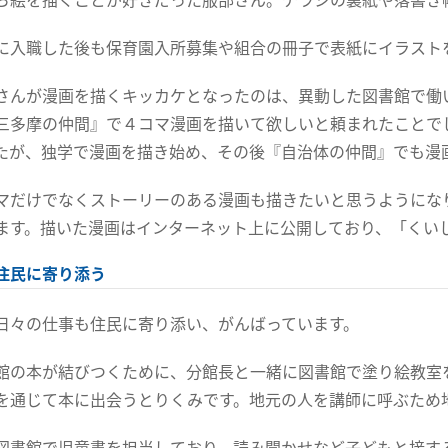
に入職した後も保育園入所募集や組合の冊子で表紙にイラスト
さんが漫画を描くキッカケとなったのは、異動した図書館で働
三多摩の仲間』で４コマ漫画を描いて欲しいと頼まれたことで
たが、独学で漫画を描き始め、その後『自治体の仲間』でも漫
マだけでなくストーリーのある漫画も描きたいと思うようにな
ます。描いた漫画はインターネット上に公開しており、「くい
住民に寄り添う
日々の仕事も住民に寄り添い、がんばっています。
館の本が結びつくために、分館長と一緒に図書館で塗り絵教室
を通じて本に出会うとりくみです。地元の人を講師に呼ぶため
図書館で児童書を担当しており、読み聞かせなど子どもと接す