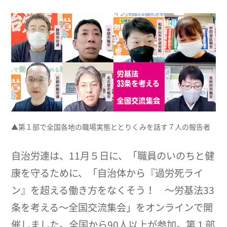
▲第１部で全国各地の職場実態ととりくみを話す７人の報告者
自治労連は、11月５日に、「職員のいのちと健
康を守るために、「自治体から『過労死ライ
ン』を超える働き方をなくそう！ ～労基法33
条を考える～全国交流集会」をオンラインで開
催しました。全国から90人以上が参加。第１部