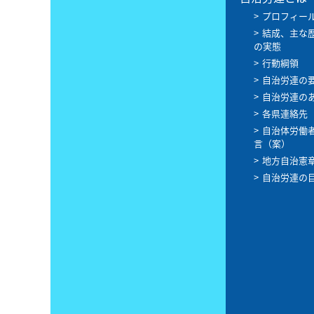
プロフィー
結成、主な
の実態
行動綱領
自治労連の
自治労連の
各県連絡先
自治体労働
言（案）
地方自治憲
自治労連の