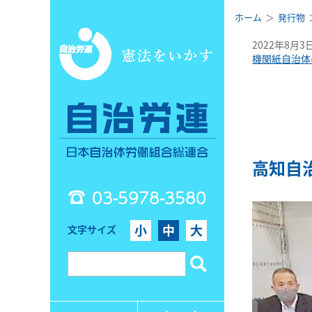
ホーム
発行物
2022年8月3
機関紙自治体
高知自
03-5978-3580
小
中
大
文字サイズ