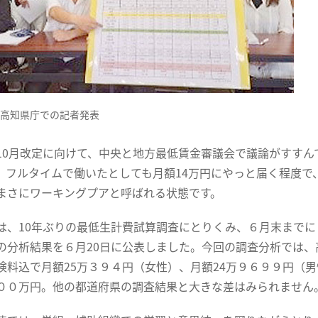
、高知県庁での記者発表
10月改定に向けて、中央と地方最低賃金審議会で議論がすすん
。フルタイムで働いたとしても月額14万円にやっと届く程度で
まさにワーキングプアと呼ばれる状態です。
は、10年ぶりの最低生計費試算調査にとりくみ、６月末までに
の分析結果を６月20日に公表しました。今回の調査分析では
険料込で月額25万３９４円（女性）、月額24万９６９９円（
００万円。他の都道府県の調査結果と大きな差はみられません