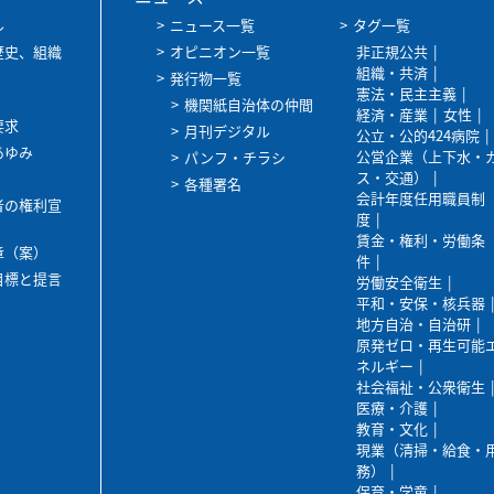
ル
ニュース一覧
タグ一覧
歴史、組織
オピニオン一覧
非正規公共
組織・共済
発行物一覧
憲法・民主主義
機関紙自治体の仲間
経済・産業
女性
要求
月刊デジタル
公立・公的424病院
あゆみ
公営企業（上下水・
パンフ・チラシ
ス・交通）
各種署名
会計年度任用職員制
者の権利宣
度
賃金・権利・労働条
章（案）
件
目標と提言
労働安全衛生
平和・安保・核兵器
地方自治・自治研
原発ゼロ・再生可能
ネルギー
社会福祉・公衆衛生
医療・介護
教育・文化
現業（清掃・給食・
務）
保育・学童