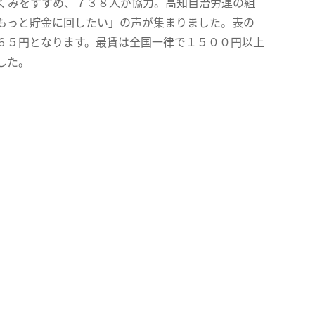
くみをすすめ、７３８人が協力。高知自治労連の組
もっと貯金に回したい」の声が集まりました。表の
６５円となります。最賃は全国一律で１５００円以上
した。