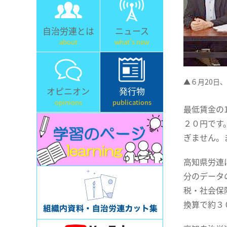
自治労連とは
ニュース
about
what's new
▲６月20日
オピニオン
発行物
opinions
publications
最低賃金の
２０円です
ぎません。
高知県労連
分のデータ
税・社会保
換算で約３