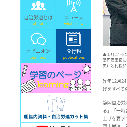
自治労連とは
ニュース
about
what's new
オピニオン
発行物
▲１月27日
opinions
publications
堅司理事長に
央）と村松加
昨年12月
げをすべて
静岡自治労
る」「一時
上げを要求
岡市労連、