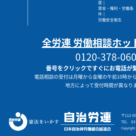
度
賃金・権利・労働条
件
労働安全衛生
全労連 労働相談ホッ
0120-378-06
番号をクリックですぐにお電話が
電話相談の受付は月曜から金曜の午前10時か
地方によって受付時間が異なり
〒112-
TEL
03
Copyrigh