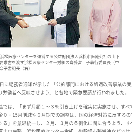
に浜松医療センターを運営する公益財団法人浜松市医療公社の山下
要求書を渡す浜松医療センター労組の齊藤富士子執行委員長（中
奈子書記長（右）
24日に総務省通知が示した「公的部門における処遇改善事業の
の労働者へ反映させよう」と各地で緊急要請が行われました。
連では、「まず月額１～３％引き上げを確実に実施させ、すべ
金０・15月削減や６月期での調整は、国の経済対策に反する
する」を意思統一し、２月、３月の条例化に間に合うよう、す
富士中病職、浜松医療センター労組、御殿場市職労連などでは