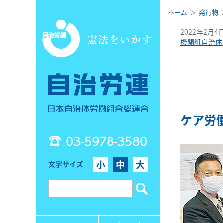
ホーム
発行物
2022年2月4
機関紙自治体
ケア労
03-5978-3580
小
中
大
文字サイズ