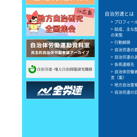
自治労連とは
プロフィー
結成、主な
の実態
行動綱領
自治労連の
自治労連の
各県連絡先
自治体労働
言（案）
地方自治憲
自治労連の