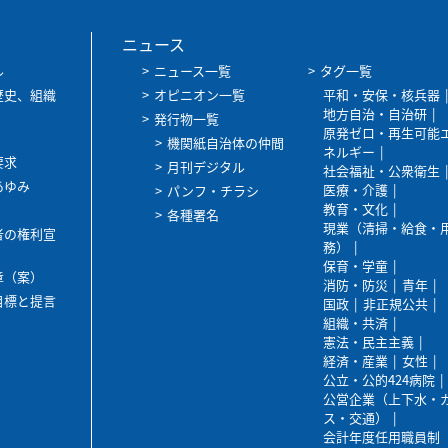
ニュース
ル
ニュース一覧
タグ一覧
歴史、組織
オピニオン一覧
平和・安保・核兵器
地方自治・自治研
発行物一覧
原発ゼロ・再生可能
機関紙自治体の仲間
ネルギー
要求
月刊デジタル
社会福祉・公衆衛生
あゆみ
医療・介護
パンフ・チラシ
教育・文化
各種署名
現業（清掃・給食・
者の権利宣
務）
保育・学童
章（案）
消防・防災
青年
目標と提言
国政
非正規公共
組織・共済
憲法・民主主義
経済・産業
女性
公立・公的424病院
公営企業（上下水・
ス・交通）
会計年度任用職員制