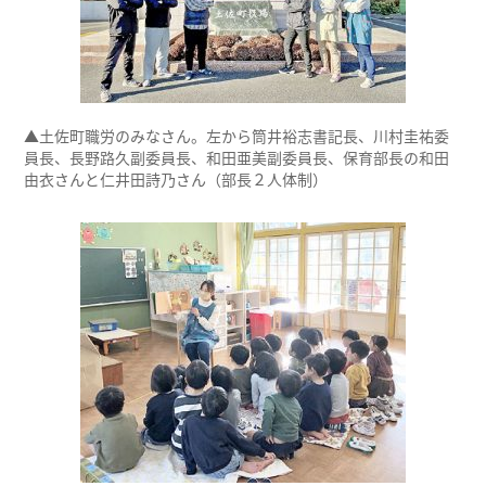
▲土佐町職労のみなさん。左から筒井裕志書記長、川村圭祐委
員長、長野路久副委員長、和田亜美副委員長、保育部長の和田
由衣さんと仁井田詩乃さん（部長２人体制）