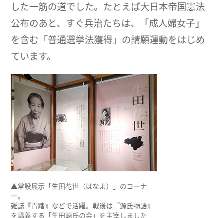
した一筋の道でした。たとえば大日本帝国憲法
公布のあと、すぐ兵治たちは、「成人婦女子」
を含む「普通選挙法獲得」の請願運動をはじめ
ています。
▲常設展示「生田花世（はなよ）」のコーナ
ー。
雑誌『青踏』などで活躍。戦後は『源氏物語』
を講義する「生田源氏の会」を主宰しました