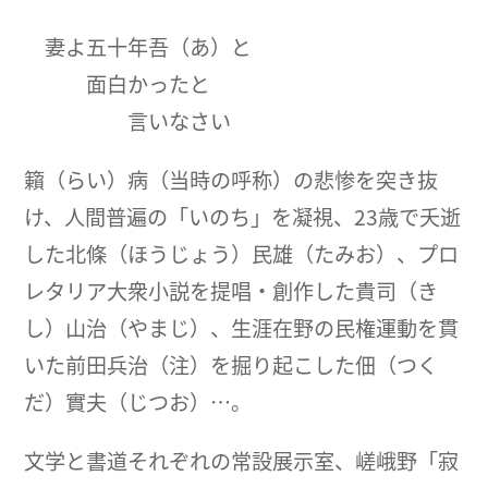
妻よ五十年吾（あ）と
面白かったと
言いなさい
籟（らい）病（当時の呼称）の悲惨を突き抜
け、人間普遍の「いのち」を凝視、23歳で夭逝
した北條（ほうじょう）民雄（たみお）、プロ
レタリア大衆小説を提唱・創作した貴司（き
し）山治（やまじ）、生涯在野の民権運動を貫
いた前田兵治（注）を掘り起こした佃（つく
だ）實夫（じつお）…。
文学と書道それぞれの常設展示室、嵯峨野「寂