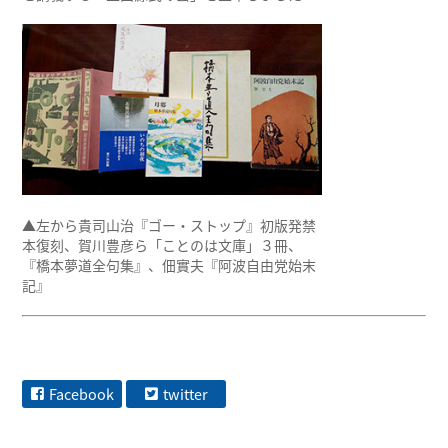
▲左から貴司山治『ゴー・ストップ』初版発禁
本復刻、賀川豊彦ら「ことのは文庫」３冊、
『橋本夢道全句集』、佃實夫『阿波自由党始末
記』
Facebook
twitter