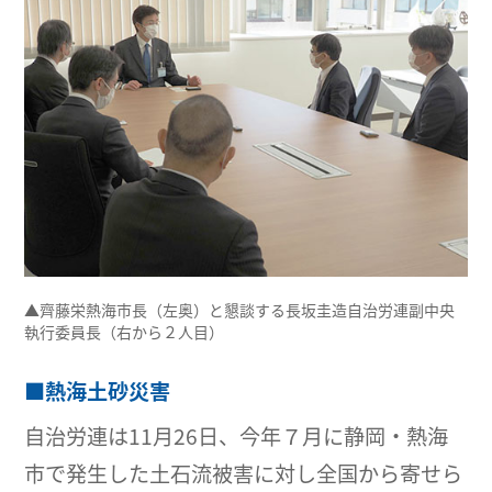
▲齊藤栄熱海市長（左奥）と懇談する長坂圭造自治労連副中央
執行委員長（右から２人目）
■熱海土砂災害
自治労連は11月26日、今年７月に静岡・熱海
市で発生した土石流被害に対し全国から寄せら