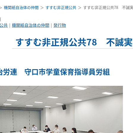
機関紙自治体の仲間
すすむ非正規公共
すすむ非正規公共78 不誠
日
公共
機関紙自治体の仲間
発行物
すすむ非正規公共78 不誠
治労連 守口市学童保育指導員労組