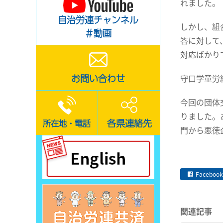
れました。
自治労連チャンネル
しかし、組
＃動画
答に対して
対応ばかり
お問い合わせ
守口学童労
今回の団体
りました。
各県連絡先
所在地・電話
門から悪徳
Facebook
関連記事