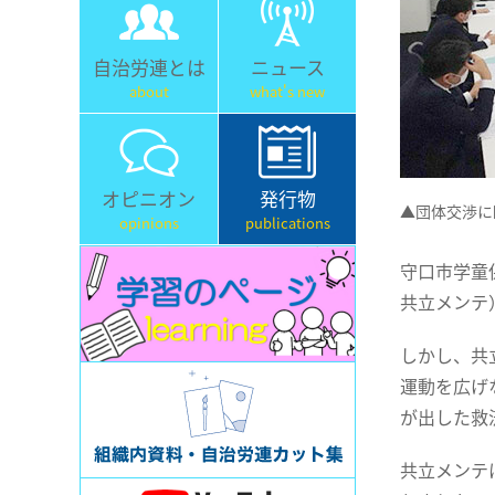
自治労連とは
ニュース
about
what's new
オピニオン
発行物
▲団体交渉に
opinions
publications
守口市学童
共立メンテ
しかし、共
運動を広げ
が出した救
共立メンテ