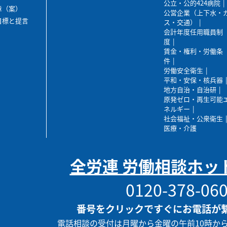
公立・公的424病院
章（案）
公営企業（上下水・
目標と提言
ス・交通）
会計年度任用職員制
度
賃金・権利・労働条
件
労働安全衛生
平和・安保・核兵器
地方自治・自治研
原発ゼロ・再生可能
ネルギー
社会福祉・公衆衛生
医療・介護
全労連 労働相談ホッ
0120-378-06
番号をクリックですぐにお電話が
電話相談の受付は月曜から金曜の午前10時か