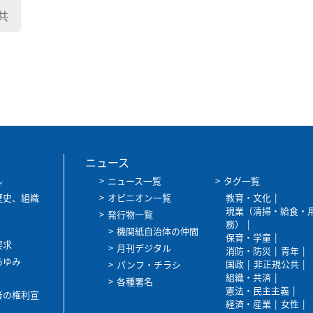
共
ニュース
ル
ニュース一覧
タグ一覧
歴史、組織
オピニオン一覧
教育・文化
現業（清掃・給食・
発行物一覧
務）
機関紙自治体の仲間
保育・学童
要求
月刊デジタル
消防・防災
青年
あゆみ
国政
非正規公共
パンフ・チラシ
組織・共済
各種署名
憲法・民主主義
者の権利宣
経済・産業
女性