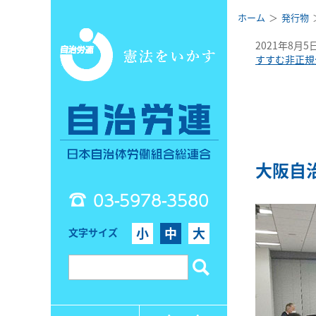
ホーム
発行物
2021年8月5
すすむ非正規
大阪自
03-5978-3580
小
中
大
文字サイズ