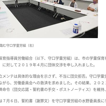
臨む守口学童労組（右）
保育指導員労働組合（以下、守口学童労組）は、市の学童保育
）に対して２０１９年４月に団体交渉を申し入れました。
立メンテは具体的な理由を示さず、不当に団交拒否。守口学童
ながら、労働委員会への救済を求めました。その結果、２０２
済命令（団交応諾・誓約書の手交・ポストノーティス）を維持
は７月６日、誓約書（謝罪文）を守口学童労組の水野委員長に