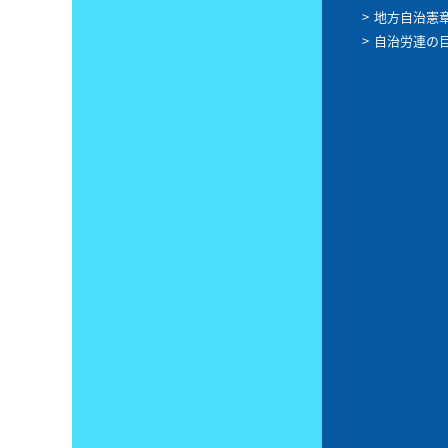
地方自治憲
自治労連の