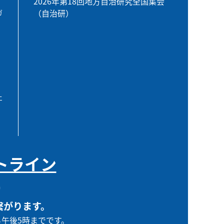
2026年第18回地方自治研究全国集会
（自治研）
ガ
エ
トライン
0
繋がります。
ら午後5時までです。