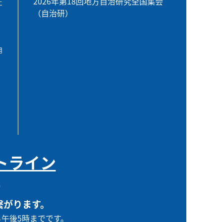
2026年第18回地方自治研究全国集会
エ
（自治研）
用
トライン
0
繋がります。
ら午後5時までです。