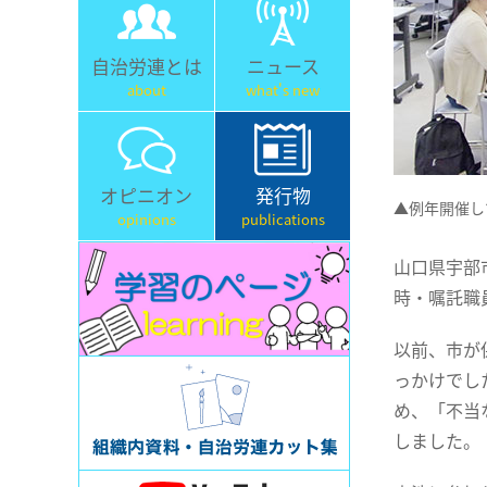
自治労連とは
ニュース
about
what's new
オピニオン
発行物
▲例年開催し
opinions
publications
山口県宇部
時・嘱託職
以前、市が
っかけでし
め、「不当
しました。