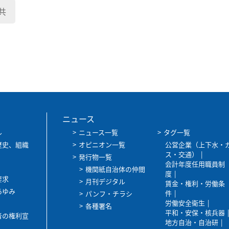
共
ニュース
ル
ニュース一覧
タグ一覧
歴史、組織
オピニオン一覧
公営企業（上下水・
ス・交通）
発行物一覧
会計年度任用職員制
機関紙自治体の仲間
度
要求
月刊デジタル
賃金・権利・労働条
あゆみ
件
パンフ・チラシ
労働安全衛生
各種署名
平和・安保・核兵器
者の権利宣
地方自治・自治研