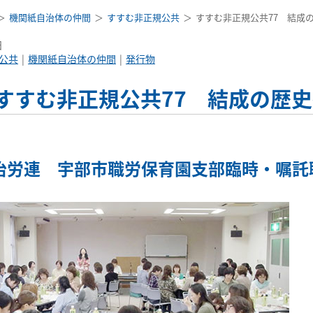
機関紙自治体の仲間
すすむ非正規公共
すすむ非正規公共77 結成
日
公共
機関紙自治体の仲間
発行物
すすむ非正規公共77 結成の歴
治労連 宇部市職労保育園支部臨時・嘱託