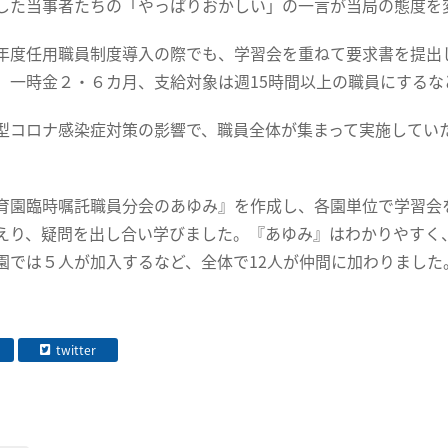
した当事者たちの「やっぱりおかしい」の一言が当局の態度を
年度任用職員制度導入の際でも、学習会を重ねて要求書を提出
、一時金２・６カ月、支給対象は週15時間以上の職員にするな
型コロナ感染症対策の影響で、職員全体が集まって実施してい
。
育園臨時嘱託職員分会のあゆみ』を作成し、各園単位で学習会
えり、疑問を出し合い学びました。『あゆみ』はわかりやすく
園では５人が加入するなど、全体で12人が仲間に加わりました
twitter