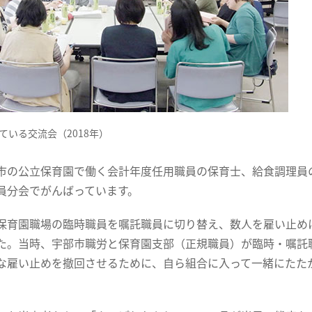
ている交流会（2018年）
市の公立保育園で働く会計年度任用職員の保育士、給食調理員
員分会でがんばっています。
保育園職場の臨時職員を嘱託職員に切り替え、数人を雇い止め
た。当時、宇部市職労と保育園支部（正規職員）が臨時・嘱託
な雇い止めを撤回させるために、自ら組合に入って一緒にたた