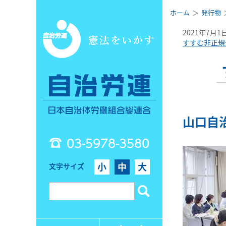
ホーム
発行物
2021年7月1
すすむ非正規
山口自
03-5978-3580
小
中
大
文字サイズ