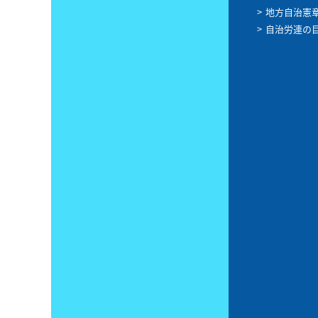
地方自治憲
自治労連の