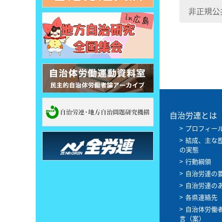
非正規公
自治労連とは
プロフィー
結成、主な
の実態
行動綱領
自治労連の
自治労連の
各県連絡先
自治体労働
言（案）