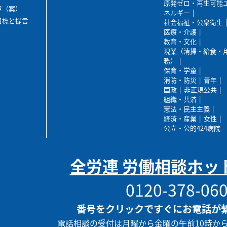
原発ゼロ・再生可能
章（案）
ネルギー
目標と提言
社会福祉・公衆衛生
医療・介護
教育・文化
現業（清掃・給食・
務）
保育・学童
消防・防災
青年
国政
非正規公共
組織・共済
憲法・民主主義
経済・産業
女性
公立・公的424病院
全労連 労働相談ホッ
0120-378-06
番号をクリックですぐにお電話が
電話相談の受付は月曜から金曜の午前10時か