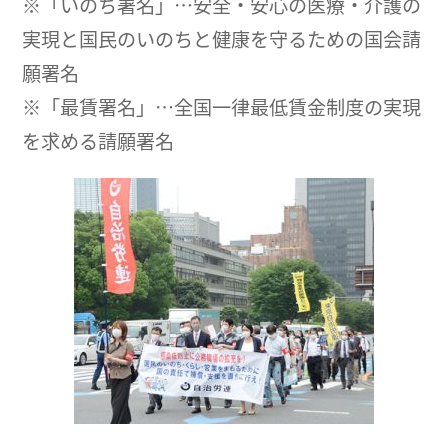
※「いのち署名」…安全・安心の医療・介護の
実現と国民のいのちと健康を守るための国会請
願署名
※「最賃署名」…全国一律最低賃金制度の実現
を求める請願署名