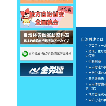
自治労連とは
プロフィー
結成、主な
の実態
行動綱領
自治労連の
自治労連の
各県連絡先
自治体労働
言（案）
地方自治憲
自治労連の