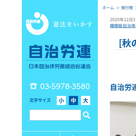
ホーム
発行物
2020年12月
機関紙自治体
[
03-5978-3580
自治労
小
中
大
文字サイズ