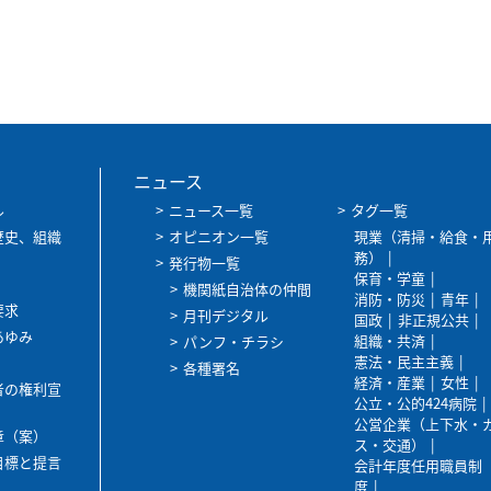
ニュース
ル
ニュース一覧
タグ一覧
歴史、組織
オピニオン一覧
現業（清掃・給食・
務）
発行物一覧
保育・学童
機関紙自治体の仲間
消防・防災
青年
要求
月刊デジタル
国政
非正規公共
あゆみ
組織・共済
パンフ・チラシ
憲法・民主主義
各種署名
経済・産業
女性
者の権利宣
公立・公的424病院
公営企業（上下水・
章（案）
ス・交通）
目標と提言
会計年度任用職員制
度