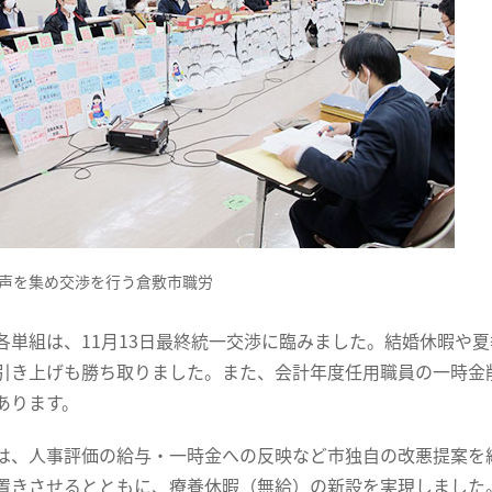
声を集め交渉を行う倉敷市職労
各単組は、11月13日最終統一交渉に臨みました。結婚休暇や
引き上げも勝ち取りました。また、会計年度任用職員の一時金
あります。
は、人事評価の給与・一時金への反映など市独自の改悪提案を
置きさせるとともに、療養休暇（無給）の新設を実現しました