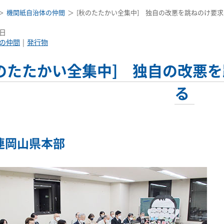
機関紙自治体の仲間
[秋のたたかい全集中] 独自の改悪を跳ねのけ要
3日
の仲間
発行物
秋のたたかい全集中] 独自の改悪
る
連岡山県本部