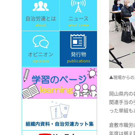
自治労連とは
ニュース
about
what's new
オピニオン
発行物
opinions
publications
▲現場からの
岡山県内の
関連手当の
った単組も
倉敷市職労
年度は据え