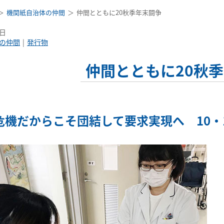
機関紙自治体の仲間
仲間とともに20秋季年末闘争
6日
の仲間
発行物
仲間とともに20秋
危機だからこそ団結して要求実現へ 10・