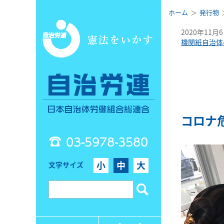
ホーム
発行物
2020年11月
機関紙自治体
コロナ
03-5978-3580
小
中
大
文字サイズ