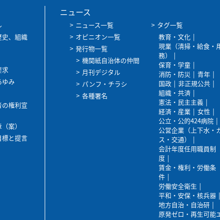
ニュース
ル
ニュース一覧
タグ一覧
歴史、組織
オピニオン一覧
教育・文化
現業（清掃・給食・
発行物一覧
務）
機関紙自治体の仲間
保育・学童
要求
月刊デジタル
消防・防災
青年
あゆみ
国政
非正規公共
パンフ・チラシ
組織・共済
各種署名
憲法・民主主義
者の権利宣
経済・産業
女性
公立・公的424病院
章（案）
公営企業（上下水・
目標と提言
ス・交通）
会計年度任用職員制
度
賃金・権利・労働条
件
労働安全衛生
平和・安保・核兵器
地方自治・自治研
原発ゼロ・再生可能