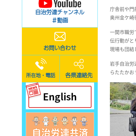
庁舎前や門
自治労連チャンネル
奥州金ケ崎
＃動画
一関市職労
伝行動がと
お問い合わせ
現場も団結
岩手自治労
らたたかお
各県連絡先
所在地・電話