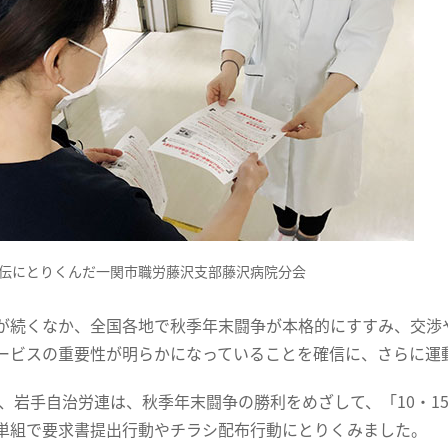
伝にとりくんだ一関市職労藤沢支部藤沢病院分会
が続くなか、全国各地で秋季年末闘争が本格的にすすみ、交渉
ービスの重要性が明らかになっていることを確信に、さらに運
日に、岩手自治労連は、秋季年末闘争の勝利をめざして、「10・
単組で要求書提出行動やチラシ配布行動にとりくみました。