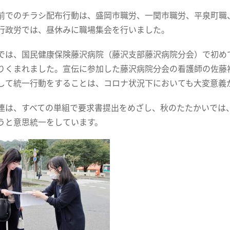
前でのチラシ配布行動は、盛岡市職労、一関市職労、平泉町職
行政労では、昼休みに職場集会を行いました。
では、国民健康保険藤沢病院（藤沢支部藤沢病院分会）で初め
りくまれました。宣伝に参加した藤沢病院分会の看護師の佐藤
して統一行動をすることは、コロナ状況下においても大変意義
連は、すべての単組で要求書提出をめざし、秋のたたかいでは
うと意思統一をしています。