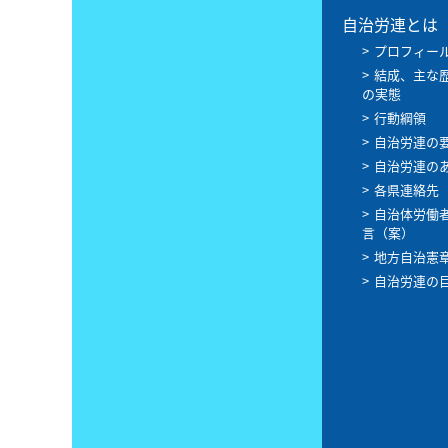
自治労連とは
プロフィー
結成、主な
の実態
行動綱領
自治労連の
自治労連の
各県連絡先
自治体労働
言（案）
地方自治憲
自治労連の