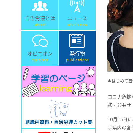
自治労連とは
ニュース
about
what's new
オピニオン
発行物
opinions
publications
▲はじめて宣
コロナ危機
務・公共サ
10月15
手県内の各