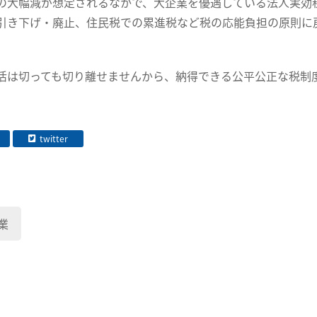
の大幅減が想定されるなかで、大企業を優遇している法人実効
引き下げ・廃止、住民税での累進税など税の応能負担の原則に
活は切っても切り離せませんから、納得できる公平公正な税制
twitter
業