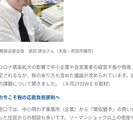
務部会部会長 原田 達也さん（大阪・吹田市職労）
コロナ感染拡大の影響で中小企業や自営業者の経営不振や倒産
定されるなか、税のあり方も含めた議論が求められています。
の課題について聞きました。（８月23日ＷＥＢ取材）
の今こそ税の応能負担原則へ
窓口では、中小問わず事業所（企業）から「徴収猶予」の問い
った住民からの相談も多いです。リーマンショック以上の倒産