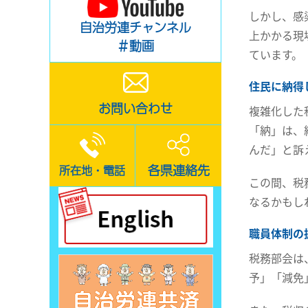
しかし、感
自治労連チャンネル
上かかる現
＃動画
ています。
住民に納得
お問い合わせ
複雑化した
「納」は、
んだ」と訴
各県連絡先
所在地・電話
この間、税
なるかもし
職員体制の
税務部会は
予」「減免