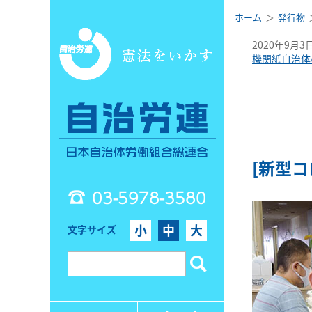
ホーム
発行物
2020年9月3
機関紙自治体
[新型
03-5978-3580
小
中
大
文字サイズ