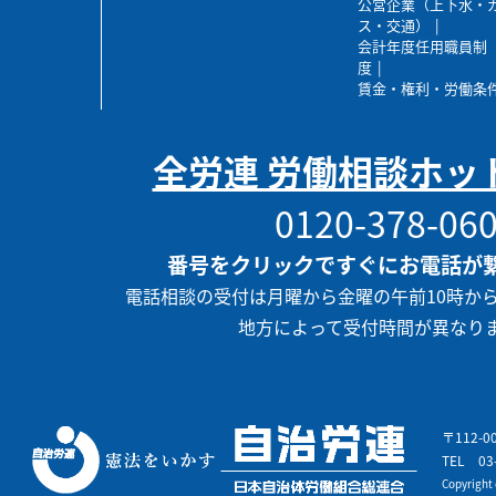
公営企業（上下水・
ス・交通）
会計年度任用職員制
度
賃金・権利・労働条
全労連 労働相談ホッ
0120-378-06
番号をクリックですぐにお電話が
電話相談の受付は月曜から金曜の午前10時か
地方によって受付時間が異なり
〒112-
TEL
03
Copyrigh