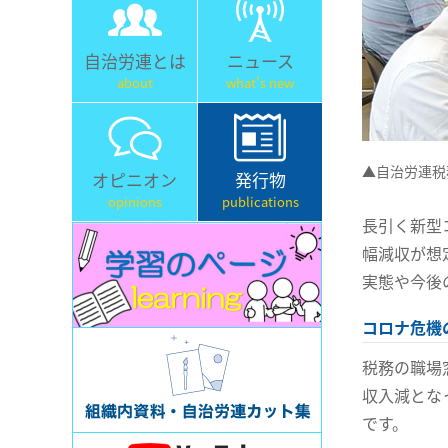
自治労連とは
ニュース
about
what's new
▲自治労連税
オピニオン
発行物
opinions
publications
長引く新型
幅減収が想
実態や今後
コロナ危機
税務の職場
収入減とな
です。