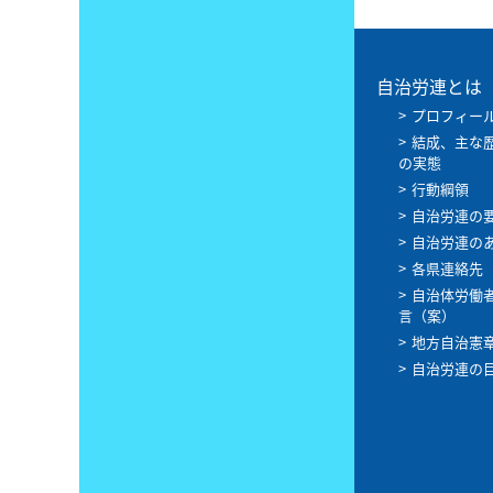
自治労連とは
プロフィー
結成、主な
の実態
行動綱領
自治労連の
自治労連の
各県連絡先
自治体労働
言（案）
地方自治憲
自治労連の