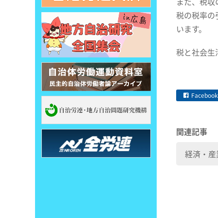
また、税収
税の税率の
います。
税と社会生
Facebook
関連記事
経済・産