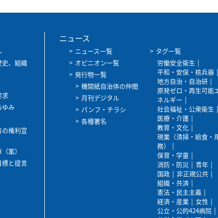
ニュース
ル
ニュース一覧
タグ一覧
歴史、組織
オピニオン一覧
労働安全衛生
平和・安保・核兵器
発行物一覧
地方自治・自治研
機関紙自治体の仲間
原発ゼロ・再生可能
要求
月刊デジタル
ネルギー
あゆみ
社会福祉・公衆衛生
パンフ・チラシ
医療・介護
各種署名
教育・文化
者の権利宣
現業（清掃・給食・
務）
章（案）
保育・学童
目標と提言
消防・防災
青年
国政
非正規公共
組織・共済
憲法・民主主義
経済・産業
女性
公立・公的424病院