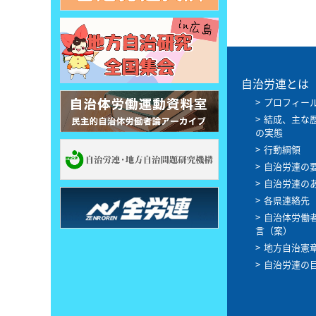
自治労連とは
プロフィー
結成、主な
の実態
行動綱領
自治労連の
自治労連の
各県連絡先
自治体労働
言（案）
地方自治憲
自治労連の