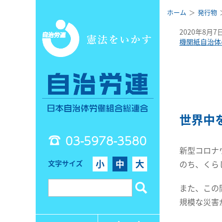
ホーム
発行物
2020年8月7
機関紙自治体
世界中
03-5978-3580
新型コロナ
小
中
大
文字サイズ
のち、くら
また、この
規模な災害