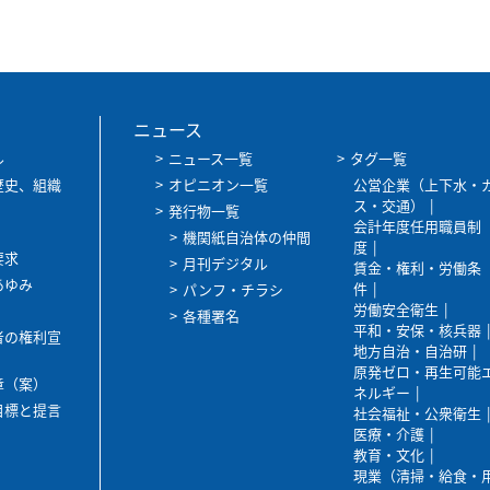
ニュース
ル
ニュース一覧
タグ一覧
歴史、組織
オピニオン一覧
公営企業（上下水・
ス・交通）
発行物一覧
会計年度任用職員制
機関紙自治体の仲間
度
要求
月刊デジタル
賃金・権利・労働条
あゆみ
件
パンフ・チラシ
労働安全衛生
各種署名
平和・安保・核兵器
者の権利宣
地方自治・自治研
原発ゼロ・再生可能
章（案）
ネルギー
目標と提言
社会福祉・公衆衛生
医療・介護
教育・文化
現業（清掃・給食・