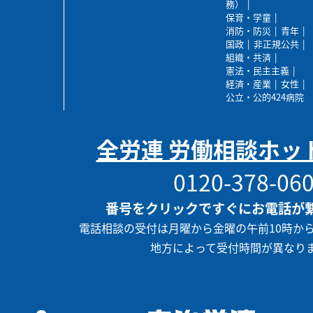
務）
保育・学童
消防・防災
青年
国政
非正規公共
組織・共済
憲法・民主主義
経済・産業
女性
公立・公的424病院
全労連 労働相談ホッ
0120-378-06
番号をクリックですぐにお電話が
電話相談の受付は月曜から金曜の午前10時か
地方によって受付時間が異なり