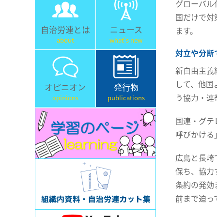
グローバル
国だけで対
自治労連とは
ニュース
ます。
about
what's new
対立や分断
新自由主義
して、他国
オピニオン
発行物
う協力・連
opinions
publications
国連・グテ
呼びかける
広島と長崎
保ち、協力
条約の発効
前まで迫っ