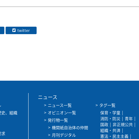
twitter
ニュース
ル
ニュース一覧
タグ一覧
歴史、組織
オピニオン一覧
保育・学童
消防・防災
青年
発行物一覧
国政
非正規公共
機関紙自治体の仲間
組織・共済
要求
月刊デジタル
憲法・民主主義