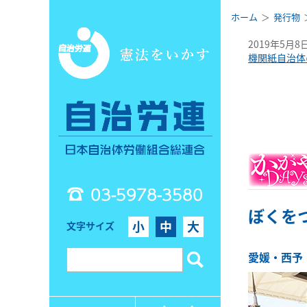
ホーム
発行物
2019年5月8
機関紙自治体
03-5978-3580
ぼくを
小
中
大
文字サイズ
愛媛・西予