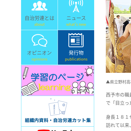
自治労連とは
ニュース
about
what's new
オピニオン
発行物
opinions
publications
▲県立野村高
西予市の職
で「目立っ
身長１８１
訪れて以来