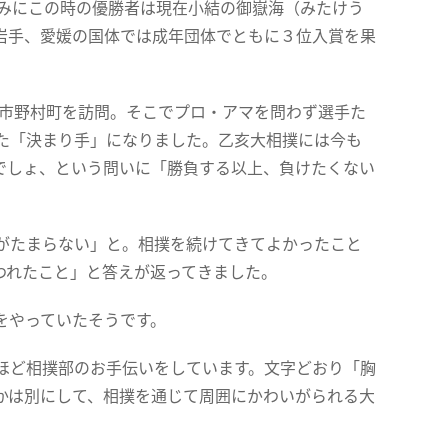
なみにこの時の優勝者は現在小結の御嶽海（みたけう
岩手、愛媛の国体では成年団体でともに３位入賞を果
予市野村町を訪問。そこでプロ・アマを問わず選手た
た「決まり手」になりました。乙亥大相撲には今も
でしょ、という問いに「勝負する以上、負けたくない
がたまらない」と。相撲を続けてきてよかったこと
われたこと」と答えが返ってきました。
をやっていたそうです。
ほど相撲部のお手伝いをしています。文字どおり「胸
かは別にして、相撲を通じて周囲にかわいがられる大