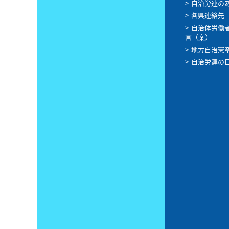
自治労連の
各県連絡先
自治体労働
言（案）
地方自治憲
自治労連の