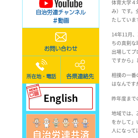
体育大学４
み）です。
自治労連チャンネル
たしていま
＃動画
14年11
ちの真剣な
お問い合わせ
出場してプ
ですから」
相撲の一番
各県連絡先
所在地・電話
はなんです
昨年度まで
地域では、
をかして」
人になって