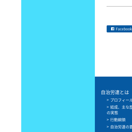
Facebook
自治労連とは
プロフィー
結成、主な
の実態
行動綱領
自治労連の