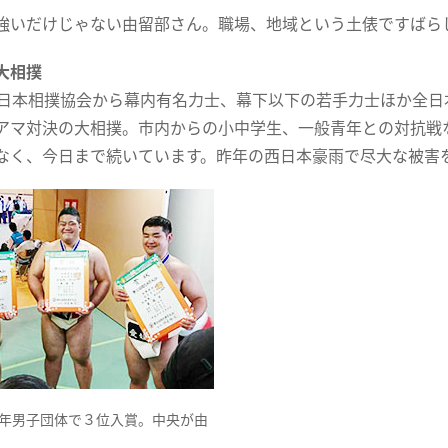
強いだけじゃない由留部さん。職場、地域という土俵ですばら
大相撲
、日本相撲協会から幕内有名力士、幕下以下の若手力士ほか全
アマ対決の大相撲。市内からの小中学生、一般青年との対抗戦
なく、今日まで続いています。昨年の西日本豪雨で尽大な被害
年男子団体で３位入賞。中央が由