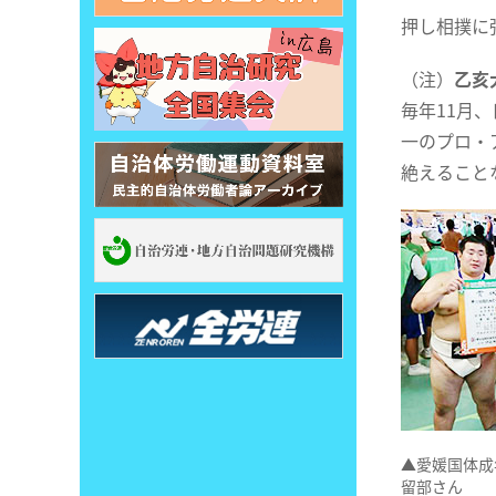
押し相撲に
（注）
乙亥
毎年11月
一のプロ・
絶えること
▲愛媛国体成
留部さん