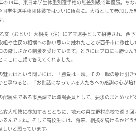
年の14年、東日本学生体重別選手権の無差別級で準優勝。ち
全国学生選手権団体戦ではついに頂点に。大将として参加した
す。
月、乙亥（おとい）大相撲（注）にアマ選手として招待され、西
取組や住民の相撲への熱い思いに触れたことが西予市に移住し
ロの厳しさから刺激を受けています。ときにはプロにも勝つん
とにこにこ顔で答えてくれました。
の魅力はという問いには、「勝負は一瞬。その一瞬の駆け引き
かと尋ねると、「お世話になっている人たちへの感謝の心が培
の配属先である市民課では職場委員として、要求のまとめなど
乙亥大相撲に参加するとともに、地元の県立野村高校で週３回
いるんですね。そして高校生には、将来、相撲を続けるかどう
ほしいと願っています。