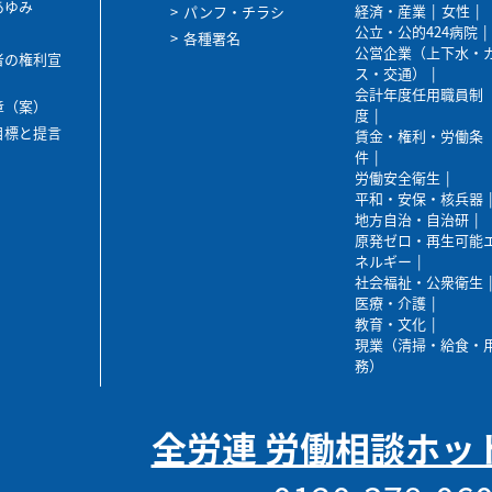
あゆみ
経済・産業
女性
パンフ・チラシ
公立・公的424病院
各種署名
公営企業（上下水・
者の権利宣
ス・交通）
会計年度任用職員制
章（案）
度
目標と提言
賃金・権利・労働条
件
労働安全衛生
平和・安保・核兵器
地方自治・自治研
原発ゼロ・再生可能
ネルギー
社会福祉・公衆衛生
医療・介護
教育・文化
現業（清掃・給食・
務）
全労連 労働相談ホッ