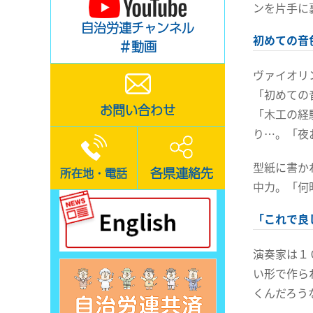
ンを片手に
自治労連チャンネル
初めての音
＃動画
ヴァイオリ
「初めての
お問い合わせ
「木工の経
り…。「夜
型紙に書か
各県連絡先
所在地・電話
中力。「何
「これで良
演奏家は１
い形で作ら
くんだろう