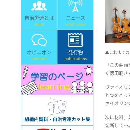
自治労連とは
ニュース
about
what's new
オピニオン
発行物
▲これまでの
opinions
publications
「この曲面
く徳田聡さ
ヴァイオリ
とつをとっ
ァイオリン
次に材料。
切断して…