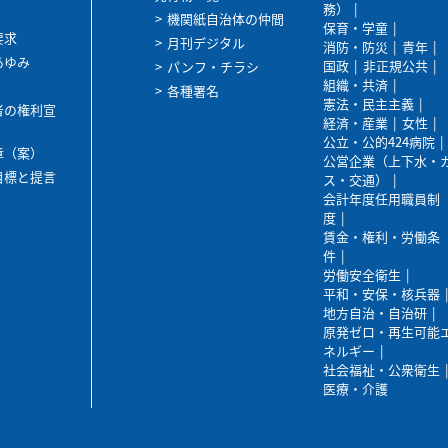
務）
機関紙自治体の仲間
保育・学童
要求
月刊デジタル
消防・防災
青年
あゆみ
国政
非正規公共
パンフ・チラシ
組織・共済
各種署名
憲法・民主主義
者の権利宣
経済・産業
女性
公立・公的424病院
章（案）
公営企業（上下水・
目標と提言
ス・交通）
会計年度任用職員制
度
賃金・権利・労働条
件
労働安全衛生
平和・安保・核兵器
地方自治・自治研
原発ゼロ・再生可能
ネルギー
社会福祉・公衆衛生
医療・介護