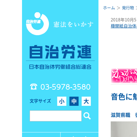
ホーム
発行物
2018年10月
機関紙自治体
03-5978-3580
音色に
小
中
大
文字サイズ
滋賀県職 