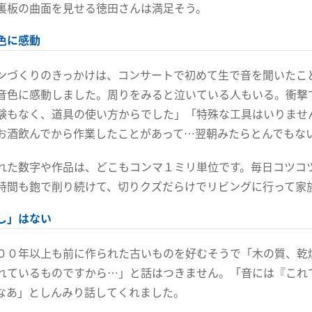
裏板の曲面を見せる徳田さんは満足そう。
色に感動
ンづくりのきっかけは、コンサートで初めて生で音を聞いたこと
音色に感動しました。周りをみると泣いている人もいる。衝撃
験もなく、道具の使い方からでした」「特殊な工具はいりませ
お酒飲んでから作業したことがあって…翌朝みたらとんでもな
れた数字や作品は、どこもコンマ１ミリ単位です。毎日コツコ
時間も鉋で削り続けて、切りクズだらけでリビングに行って家
し」はない
００年以上も前に作られた古いものを好むそうで「木の質、乾
れているものですから…」と話はつきません。「音には『これ
なあ」としんみり話してくれました。