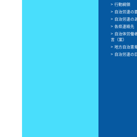
行動綱領
自治労連の
自治労連の
各県連絡先
自治体労働
言（案）
地方自治憲
自治労連の