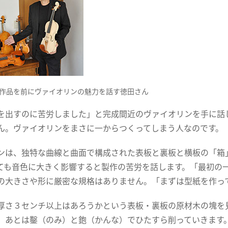
作品を前にヴァイオリンの魅力を話す徳田さん
を出すのに苦労しました」と完成間近のヴァイオリンを手に話
ん。ヴァイオリンをまさに一からつくってしまう人なのです。
ンは、独特な曲線と曲面で構成された表板と裏板と横板の「箱
ても音色に大きく影響すると製作の苦労を話します。「最初の
の大きさや形に厳密な規格はありません。「まずは型紙を作っ
厚さ３センチ以上はあろうかという表板・裏板の原材木の塊を
。あとは鑿（のみ）と鉋（かんな）でひたすら削っていきます