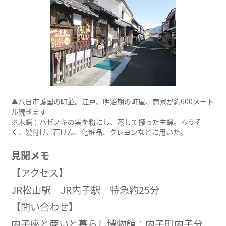
▲八日市護国の町並。江戸、明治期の町屋、商家が約600メート
ル続きます
※木蝋：ハゼノキの実を粉にし、蒸して搾った生蝋。ろうそ
く、髪付け、石けん、化粧品、クレヨンなどに用いた。
見聞メモ
【アクセス】
JR松山駅―JR内子駅 特急約25分
【問い合わせ】
内子座と商いと暮らし博物館：内子町内子分