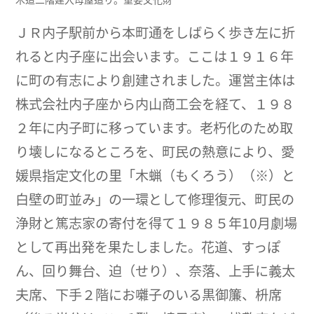
ＪＲ内子駅前から本町通をしばらく歩き左に折
れると内子座に出会います。ここは１９１６年
に町の有志により創建されました。運営主体は
株式会社内子座から内山商工会を経て、１９８
２年に内子町に移っています。老朽化のため取
り壊しになるところを、町民の熱意により、愛
媛県指定文化の里「木蝋（もくろう）（※）と
白壁の町並み」の一環として修理復元、町民の
浄財と篤志家の寄付を得て１９８５年10月劇場
として再出発を果たしました。花道、すっぽ
ん、回り舞台、迫（せり）、奈落、上手に義太
夫席、下手２階にお囃子のいる黒御簾、枡席