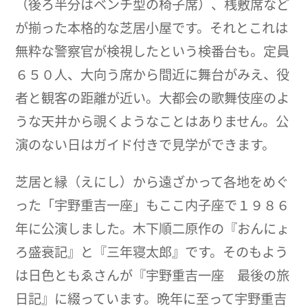
（後ろ半分はベンチ型の椅子席）、桟敷席など
が揃った本格的な芝居小屋です。それとこれは
無粋な警察官が検視したという検番台も。定員
６５０人、大向う席から間近に舞台がみえ、役
者と観客の距離が近い。大都会の歌舞伎座のよ
うな天井から覗くようなことはありません。公
演のない日はガイド付きで見学ができます。
芝居と縁（えにし）から遠ざかって各地をめぐ
った「宇野重吉一座」もここ内子座で１９８６
年に公演しました。木下順二原作の『おんにょ
ろ盛衰記』と『三年寝太郎』です。そのもよう
は日色ともゑさんが『宇野重吉一座 最後の旅
日記』に綴っています。晩年に至って宇野重吉