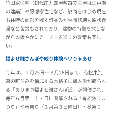
竹田家住宅（初代庄九郎屋敷跡で主屋は江戸期
の建築）や服部家住宅など、絞商をはじめ現在
も往時の面影を残す町並みが保護修繕も原状復
帰など苦労もされており、建物の特徴を探しな
がらの緩やかにカーブする通りの散策も楽し
い。
福よせ雛さんぽや絞り体験へいりゃあせ
今年は、２月25日～３月26日まで、有松東海
道の町並みを構成する木格子に雛人形が飾られ
る「ありまつ福よせ雛さんぽ道」が開催され、
毎年６月第１土・日に開催される「有松絞りま
つり」や春祭り（３月第３日曜日）・秋祭り