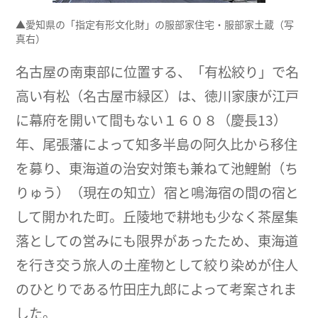
▲愛知県の「指定有形文化財」の服部家住宅・服部家土蔵（写
真右）
名古屋の南東部に位置する、「有松絞り」で名
高い有松（名古屋市緑区）は、徳川家康が江戸
に幕府を開いて間もない１６０８（慶長13）
年、尾張藩によって知多半島の阿久比から移住
を募り、東海道の治安対策も兼ねて池鯉鮒（ち
りゅう）（現在の知立）宿と鳴海宿の間の宿と
して開かれた町。丘陵地で耕地も少なく茶屋集
落としての営みにも限界があったため、東海道
を行き交う旅人の土産物として絞り染めが住人
のひとりである竹田庄九郎によって考案されま
した。