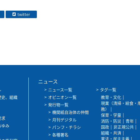
twitter
ニュース
ル
ニュース一覧
タグ一覧
歴史、組織
オピニオン一覧
教育・文化
現業（清掃・給食・
発行物一覧
務）
機関紙自治体の仲間
保育・学童
要求
月刊デジタル
消防・防災
青年
あゆみ
国政
非正規公共
パンフ・チラシ
組織・共済
各種署名
憲法・民主主義