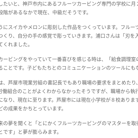
したいと、神戸市内にあるフルーツカービング専門の学校に月
段階があるなかで現在、中級だそうです。
にスイカやメロンに彫刻した作品をつくっています。フルー
つくり、自分の手の感覚で彫っていきます。浦口さんは「刃を
てくれました。
ービングをやっていて一番喜びを感じる時は、「給食調理室
ることです。子どもたちとのコミュニケーションのツールにも
、芦屋市現業労組の書記長でもあり職場の要求をまとめたり
労働組合のことがよくわからなかったそうですが、職場から執
になり、現在に至ります。芦屋市には現在小学校が８校ありま
どの成果をかちとっています。
の夢を聞くと「とにかくフルーツカービングのマスターを取
とです」と夢が膨らみます。