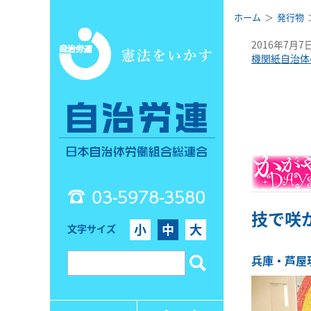
ホーム
発行物
2016年7月7
機関紙自治体
03-5978-3580
技で咲
小
中
大
文字サイズ
兵庫・芦屋