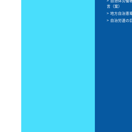
自治体労働
言（案）
地方自治憲
自治労連の