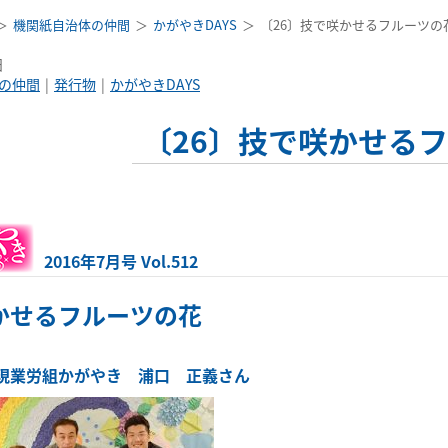
機関紙自治体の仲間
かがやきDAYS
〔26〕技で咲かせるフルーツの
日
の仲間
発行物
かがやきDAYS
〔26〕技で咲かせる
2016年7月号 Vol.512
かせるフルーツの花
現業労組かがやき 浦口 正義さん