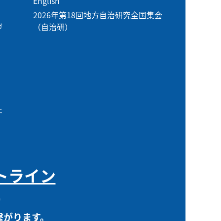
English
2026年第18回地方自治研究全国集会
（自治研）
ガ
エ
トライン
0
繋がります。