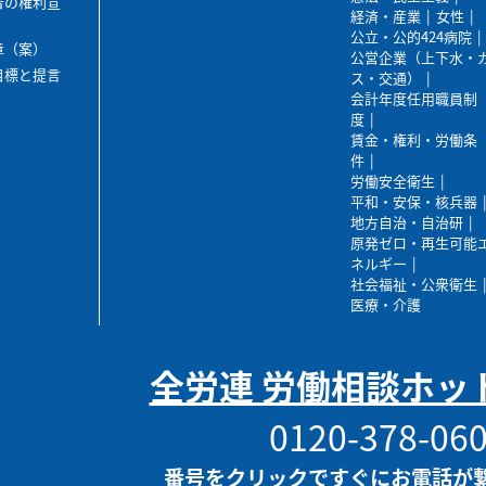
者の権利宣
経済・産業
女性
公立・公的424病院
章（案）
公営企業（上下水・
目標と提言
ス・交通）
会計年度任用職員制
度
賃金・権利・労働条
件
労働安全衛生
平和・安保・核兵器
地方自治・自治研
原発ゼロ・再生可能
ネルギー
社会福祉・公衆衛生
医療・介護
全労連 労働相談ホッ
0120-378-06
番号をクリックですぐにお電話が