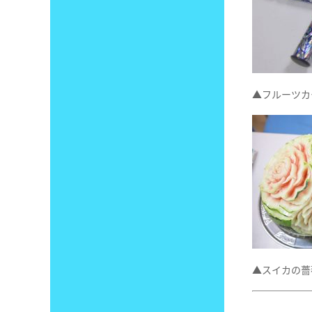
▲フルーツカ
▲スイカの薔