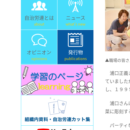
自治労連とは
ニュース
about
what's new
オピニオン
発行物
opinions
publications
▲職場の皆さ
浦口正義さ
ていました
し、１９９
浦口さんは
菜に彫刻す
パーティな