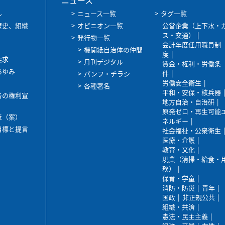
ニュース
ル
ニュース一覧
タグ一覧
歴史、組織
オピニオン一覧
公営企業（上下水・
ス・交通）
発行物一覧
会計年度任用職員制
機関紙自治体の仲間
度
要求
月刊デジタル
賃金・権利・労働条
あゆみ
件
パンフ・チラシ
労働安全衛生
各種署名
平和・安保・核兵器
者の権利宣
地方自治・自治研
原発ゼロ・再生可能
章（案）
ネルギー
目標と提言
社会福祉・公衆衛生
医療・介護
教育・文化
現業（清掃・給食・
務）
保育・学童
消防・防災
青年
国政
非正規公共
組織・共済
憲法・民主主義