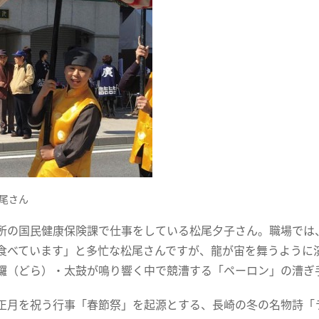
尾さん
の国民健康保険課で仕事をしている松尾夕子さん。職場では
食べています」と多忙な松尾さんですが、龍が宙を舞うように
鑼（どら）・太鼓が鳴り響く中で競漕する「ペーロン」の漕ぎ
月を祝う行事「春節祭」を起源とする、長崎の冬の名物詩「