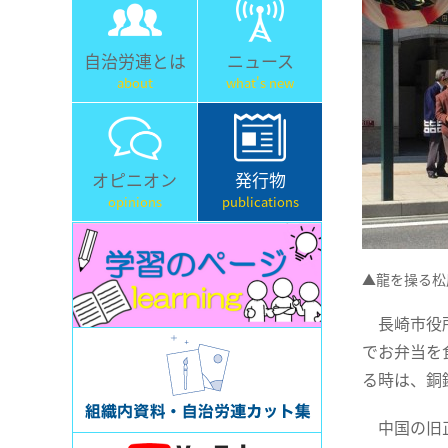
自治労連とは
ニュース
about
what's new
オピニオン
発行物
opinions
publications
▲龍を操る松
長崎市役所
でお弁当を
る時は、銅
中国の旧正