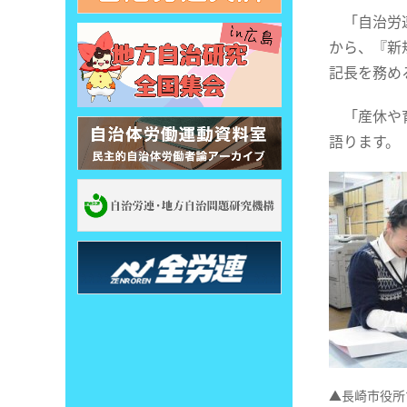
「自治労連
から、『新
記長を務め
「産休や育
語ります。
▲長崎市役所