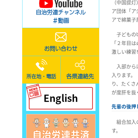
（中国提灯
ア団体「ア
自治労連チャンネル
アで綿菓子
＃動画
子どもの頃
「２年目は
お問い合わせ
激しい練習
入部からほ
入ります。
各県連絡先
所在地・電話
り、たくさ
が度肝を抜
先輩の後押
組合加入の
す。