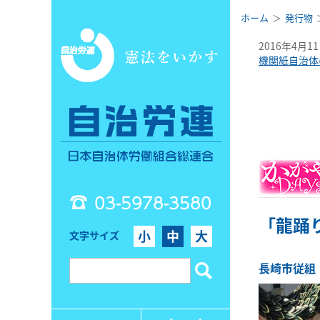
ホーム
発行物
2016年4月1
機関紙自治体
03-5978-3580
「龍踊
小
中
大
文字サイズ
長崎市従組