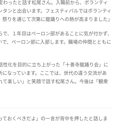
変わったと話す松尾さん。入職前から、ボランティ
ンタンと出会います。フェスティバルではボランティ
、祭りを通じて次第に龍踊りへの熱が高まりました」
らで、１年目はペーロン部があることに気が付かず、
いで、ペーロン部に入部します。職場の仲間とともに
活性化を目的に立ち上がった「十善寺龍踊り会」に
所になっています。ここでは、世代の違う交流があ
れて楽しい」と笑顔で話す松尾さん。今後は「観衆
っておくべきだよ」の一言が背中を押したと話しま