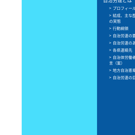
自治労連とは
プロフィー
結成、主な
の実態
行動綱領
自治労連の
自治労連の
各県連絡先
自治体労働
言（案）
地方自治憲
自治労連の