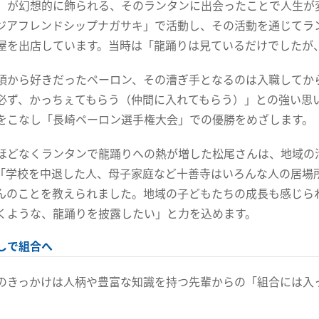
）が幻想的に飾られる、そのランタンに出会ったことで人生が
ジアフレンドシップナガサキ」で活動し、その活動を通じてラ
屋を出店しています。当時は「龍踊りは見ているだけでしたが
から好きだったペーロン、その漕ぎ手となるのは入職してか
必ず、かっちぇてもらう（仲間に入れてもらう）」との強い思
をこなし「長崎ペーロン選手権大会」での優勝をめざします。
どなくランタンで龍踊りへの熱が増した松尾さんは、地域の
「学校を中退した人、母子家庭など十善寺はいろんな人の居場
んのことを教えられました。地域の子どもたちの成長も感じら
くような、龍踊りを披露したい」と力を込めます。
しで組合へ
きっかけは人柄や豊富な知識を持つ先輩からの「組合には入