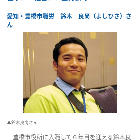
愛知・豊橋市職労 鈴木 良尚（よしひさ）さ
ん
▲鈴木良尚さん
豊橋市役所に入職して６年目を迎える鈴木良