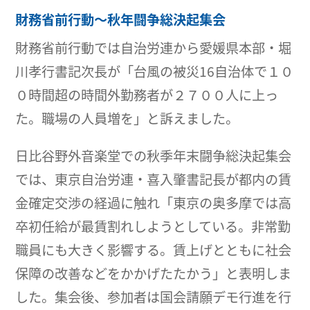
財務省前行動～秋年闘争総決起集会
財務省前行動では自治労連から愛媛県本部・堀
川孝行書記次長が「台風の被災16自治体で１０
０時間超の時間外勤務者が２７００人に上っ
た。職場の人員増を」と訴えました。
日比谷野外音楽堂での秋季年末闘争総決起集会
では、東京自治労連・喜入肇書記長が都内の賃
金確定交渉の経過に触れ「東京の奥多摩では高
卒初任給が最賃割れしようとしている。非常勤
職員にも大きく影響する。賃上げとともに社会
保障の改善などをかかげたたかう」と表明しま
した。集会後、参加者は国会請願デモ行進を行