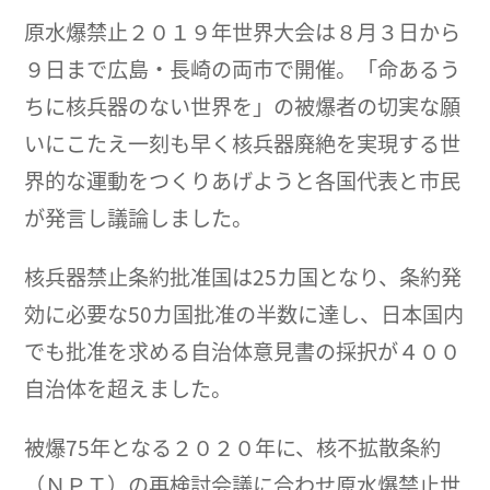
原水爆禁止２０１９年世界大会は８月３日から
９日まで広島・長崎の両市で開催。「命あるう
ちに核兵器のない世界を」の被爆者の切実な願
いにこたえ一刻も早く核兵器廃絶を実現する世
界的な運動をつくりあげようと各国代表と市民
が発言し議論しました。
核兵器禁止条約批准国は25カ国となり、条約発
効に必要な50カ国批准の半数に達し、日本国内
でも批准を求める自治体意見書の採択が４００
自治体を超えました。
被爆75年となる２０２０年に、核不拡散条約
（ＮＰＴ）の再検討会議に合わせ原水爆禁止世