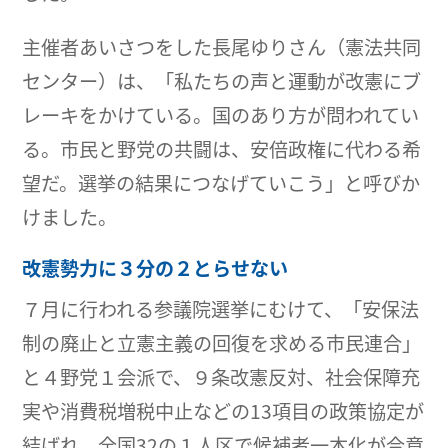
主催者あいさつをした長尾ゆりさん（憲法共同
センター）は、「私たちの声と運動が改憲にブ
レーキをかけている。国のあり方が問われてい
る。市民と野党の共闘は、安倍政権に代わる希
望だ。選挙の結果につなげていこう」と呼びか
けました。
改憲勢力に３分の２とらせない
７月に行われる参議院選挙にむけて、「安保法
制の廃止と立憲主義の回復を求める市民連合」
と４野党１会派で、９条改憲反対、社会保障充
実や消費税増税中止などの13項目の政策協定が
結ばれ、全国32の１人区で候補者一本化が合意