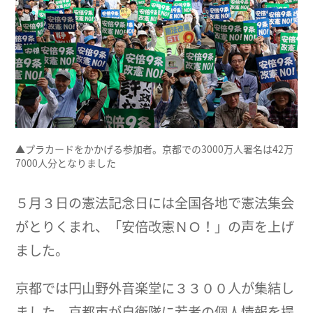
▲プラカードをかかげる参加者。京都での3000万人署名は42万
7000人分となりました
５月３日の憲法記念日には全国各地で憲法集会
がとりくまれ、「安倍改憲ＮＯ！」の声を上げ
ました。
京都では円山野外音楽堂に３３００人が集結し
ました。京都市が自衛隊に若者の個人情報を提