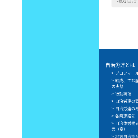
地方自治
自治労連とは
プロフィー
結成、主な
の実態
行動綱領
自治労連の
自治労連の
各県連絡先
自治体労働
言（案）
地方自治憲