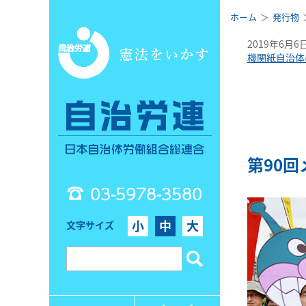
ホーム
発行物
2019年6月6
機関紙自治体
第90回
03-5978-3580
小
中
大
文字サイズ