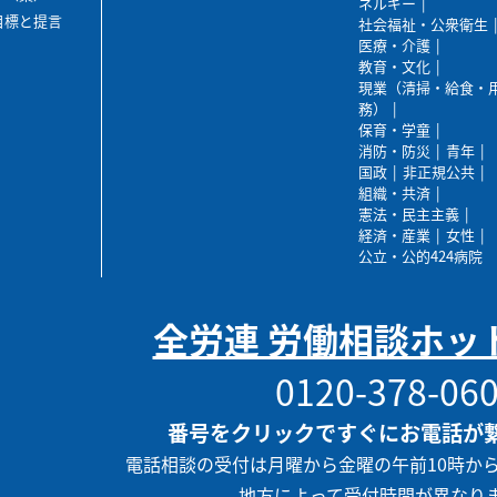
ネルギー
目標と提言
社会福祉・公衆衛生
医療・介護
教育・文化
現業（清掃・給食・
務）
保育・学童
消防・防災
青年
国政
非正規公共
組織・共済
憲法・民主主義
経済・産業
女性
公立・公的424病院
全労連 労働相談ホッ
0120-378-06
番号をクリックですぐにお電話が
電話相談の受付は月曜から金曜の午前10時か
地方によって受付時間が異なり