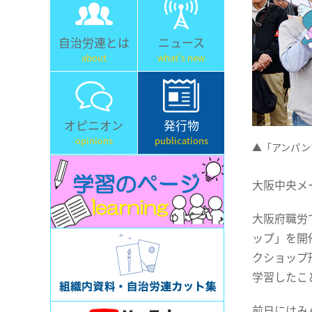
自治労連とは
ニュース
about
what's new
オピニオン
発行物
opinions
publications
▲「アンパン
大阪中央メ
大阪府職労
ップ」を開
クショップ
学習したこ
前日にはみ