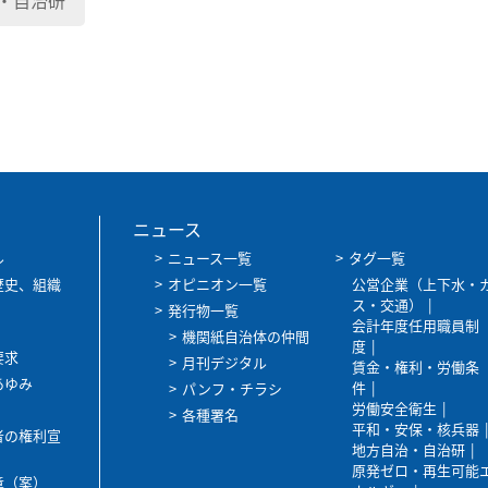
・自治研
ニュース
ル
ニュース一覧
タグ一覧
歴史、組織
オピニオン一覧
公営企業（上下水・
ス・交通）
発行物一覧
会計年度任用職員制
機関紙自治体の仲間
度
要求
月刊デジタル
賃金・権利・労働条
あゆみ
件
パンフ・チラシ
労働安全衛生
各種署名
平和・安保・核兵器
者の権利宣
地方自治・自治研
原発ゼロ・再生可能
章（案）