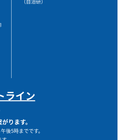
（自治研）
用
トライン
0
繋がります。
ら午後5時までです。
ます。