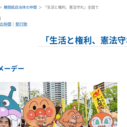
機関紙自治体の仲間
「生活と権利、憲法守れ」全国で
日
の仲間
発行物
「生活と権利、憲法守
メーデー