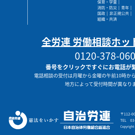
保育・学童
消防・防災
青年
国政
非正規公共
組織・共済
全労連 労働相談ホッ
0120-378-06
番号をクリックですぐにお電話が
電話相談の受付は月曜から金曜の午前10時か
地方によって受付時間が異なり
〒112-
TEL
03
Copyrigh