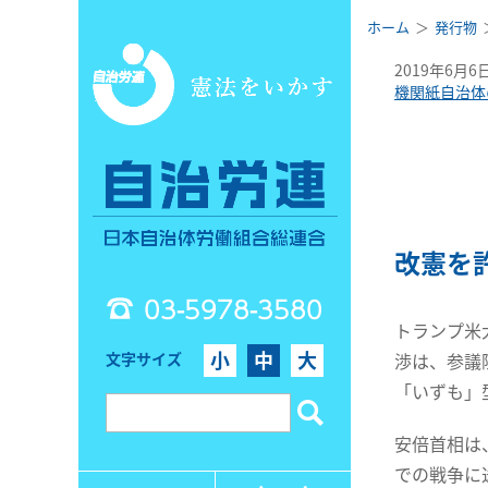
ホーム
発行物
2019年6月6
機関紙自治体
改憲を
03-5978-3580
トランプ米
小
中
大
文字サイズ
渉は、参議
「いずも」
安倍首相は
での戦争に