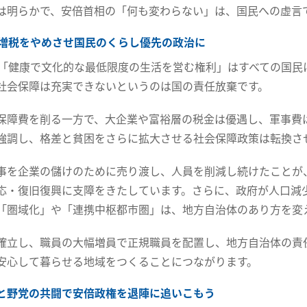
は明らかで、安倍首相の「何も変わらない」は、国民への虚言
％増税をやめさせ国民のくらし優先の政治に
の「健康で文化的な最低限度の生活を営む権利」はすべての国民
社会保障は充実できないというのは国の責任放棄です。
保障費を削る一方で、大企業や富裕層の税金は優遇し、軍事費
強調し、格差と貧困をさらに拡大させる社会保障政策は転換さ
事を企業の儲けのために売り渡し、人員を削減し続けたことが
応・復旧復興に支障をきたしています。さらに、政府が人口減
「圏域化」や「連携中枢都市圏」は、地方自治体のあり方を変
確立し、職員の大幅増員で正規職員を配置し、地方自治体の責
安心して暮らせる地域をつくることにつながります。
と野党の共闘で安倍政権を退陣に追いこもう