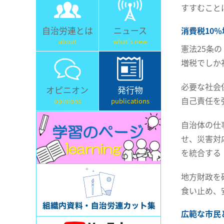
すすむこと
自治労連とは
ニュース
消費税10
about
what's new
憲法25条
増税でしか
必要な社会
オピニオン
発行物
自己責任を
opinions
publications
自治体の仕
せ、災害対
を統合する
地方財政を
食い止め、
広範な市民