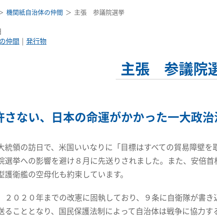
機関紙自治体の仲間
主張 参議院選挙
日
の仲間
発行物
主張 参議院
許さない、日本の命運がかかった一大政治
大統領の訪日で、米国いいなりに「目標はすべての貿易障壁を
院選挙への影響を避け８月に先送りされました。また、安倍首
型護衛艦の空母化も約束しています。
、２０２０年までの改憲に固執しており、９条に自衛隊が書き
送ることとなり、国民保護法制によって自治体は戦争に協力す