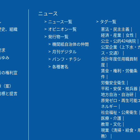
ニュース
ル
ニュース一覧
タグ一覧
歴史、組織
オピニオン一覧
憲法・民主主義
経済・産業
女性
発行物一覧
公立・公的424病院
機関紙自治体の仲間
公営企業（上下水・
要求
月刊デジタル
ス・交通）
あゆみ
会計年度任用職員制
パンフ・チラシ
度
各種署名
賃金・権利・労働条
者の権利宣
件
労働安全衛生
章（案）
平和・安保・核兵器
目標と提言
地方自治・自治研
原発ゼロ・再生可能
ネルギー
社会福祉・公衆衛生
医療・介護
教育・文化
現業（清掃・給食・
務）