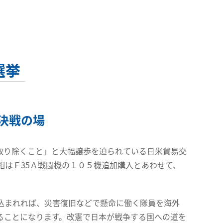
選挙
決戦の場
取り除くこと」と大幅譲歩を迫られている日米貿易交
相はＦ35Ａ戦闘機の１０５機追加購入とあわせて、
込まれれば、災害復旧などで懸命に働く隊員を海外
ることになります。改憲で日本が戦争する国への道を