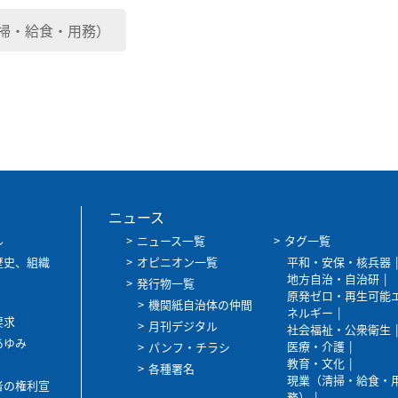
掃・給食・用務）
ニュース
ル
ニュース一覧
タグ一覧
歴史、組織
オピニオン一覧
平和・安保・核兵器
地方自治・自治研
発行物一覧
原発ゼロ・再生可能
機関紙自治体の仲間
ネルギー
要求
月刊デジタル
社会福祉・公衆衛生
あゆみ
医療・介護
パンフ・チラシ
教育・文化
各種署名
現業（清掃・給食・
者の権利宣
務）