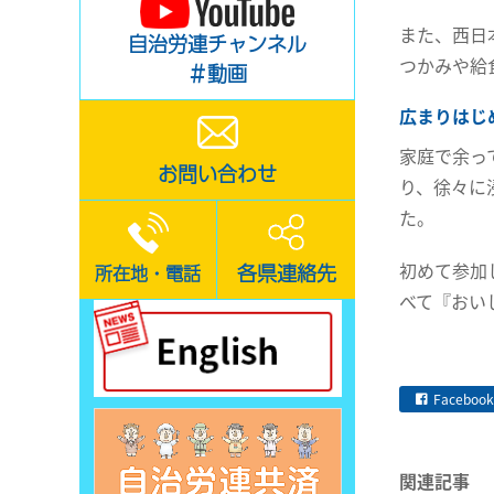
また、西日
自治労連チャンネル
つかみや給
＃動画
広まりはじ
家庭で余っ
お問い合わせ
り、徐々に
た。
初めて参加
各県連絡先
所在地・電話
べて『おい
Facebook
関連記事