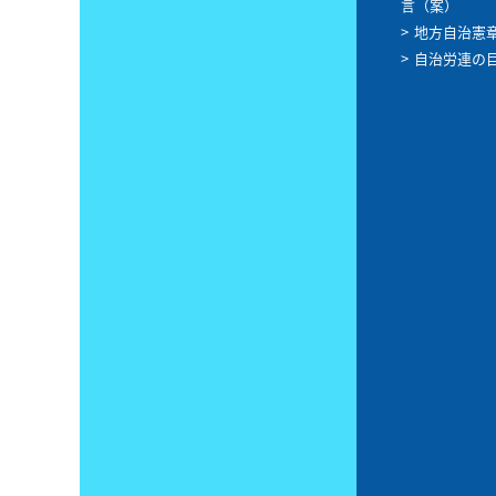
言（案）
地方自治憲
自治労連の