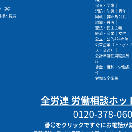
保育・学童
章（案）
消防・防災
青年
目標と提言
国政
非正規公共
組織・共済
憲法・民主主義
経済・産業
女性
公立・公的424病院
公営企業（上下水・
ス・交通）
会計年度任用職員制
度
賃金・権利・労働条
件
労働安全衛生
全労連 労働相談ホッ
0120-378-06
番号をクリックですぐにお電話が