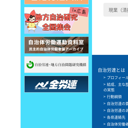
現業（清
自治労連とは
プロフィー
結成、主な
の実態
行動綱領
自治労連の
自治労連の
各県連絡先
自治体労働