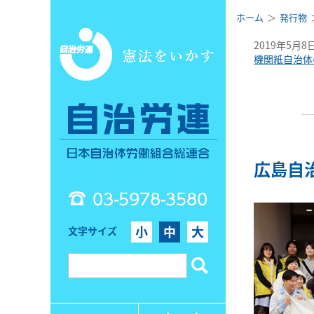
ホーム
発行物
2019年5月8
機関紙自治体
広島自
03-5978-3580
小
中
大
文字サイズ