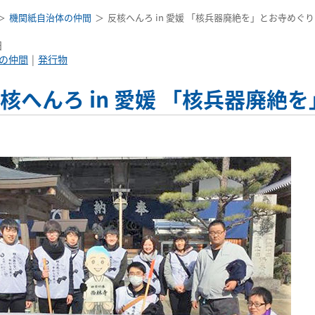
機関紙自治体の仲間
反核へんろ in 愛媛 「核兵器廃絶を」とお寺めぐ
日
の仲間
発行物
核へんろ in 愛媛 「核兵器廃