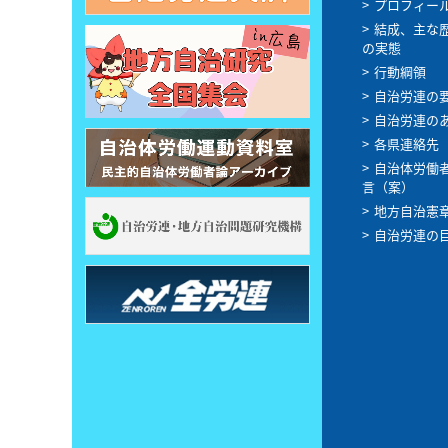
プロフィー
結成、主な
の実態
行動綱領
自治労連の
自治労連の
各県連絡先
自治体労働
言（案）
地方自治憲
自治労連の