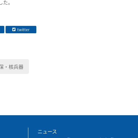
した。
twitter
保・核兵器
ニュース