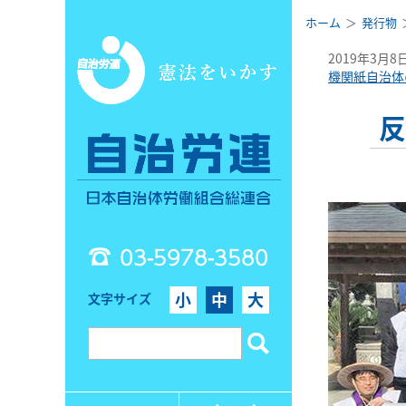
ホーム
発行物
2019年3月8
機関紙自治体
反
03-5978-3580
小
中
大
文字サイズ