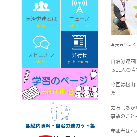
自治労連とは
ニュース
about
what's new
▲天気もよく
オピニオン
発行物
自治労連四
opinions
publications
ら11人の
今回は松山
た。
力石（ちか
事故のこと
参加者はへ