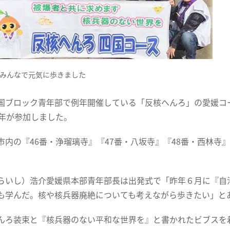
みんなで元気に歩きました
国ブロック青年部で例年開催している「反核へんろ」の愛媛コ
青年が参加しました。
市内の『46番・浄瑠璃寺』『47番・八坂寺』『48番・西林
らいし）浩介愛媛県本部青年部長は出発式で「昨年６月に『自治
も学んだ。核や核兵器廃絶についても考えながら歩きたい」と
んろ装束と『核兵器のない平和な世界を』と書かれたビブスを