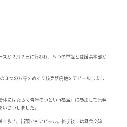
ースが２月２日に行われ、５つの単組と愛媛県本部か
寺』の３つのお寺をめぐり核兵器廃絶をアピールしまし
体にはたらく青年のつどいin福島』に参加して原発
あいさつしました。
着て歩き、街頭でもアピール。終了後には昼食交流