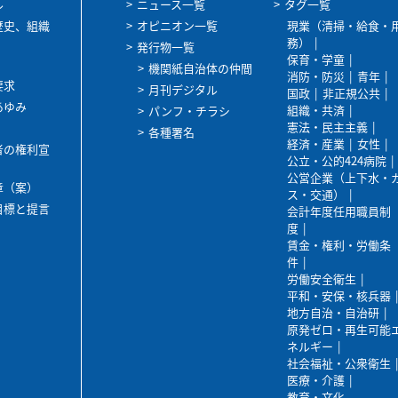
ル
ニュース一覧
タグ一覧
歴史、組織
オピニオン一覧
現業（清掃・給食・
務）
発行物一覧
保育・学童
機関紙自治体の仲間
消防・防災
青年
要求
月刊デジタル
国政
非正規公共
あゆみ
組織・共済
パンフ・チラシ
憲法・民主主義
各種署名
経済・産業
女性
者の権利宣
公立・公的424病院
公営企業（上下水・
章（案）
ス・交通）
目標と提言
会計年度任用職員制
度
賃金・権利・労働条
件
労働安全衛生
平和・安保・核兵器
地方自治・自治研
原発ゼロ・再生可能
ネルギー
社会福祉・公衆衛生
医療・介護
教育・文化