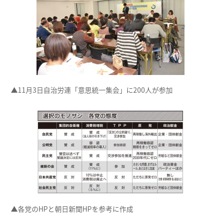
▲11月3日自治労連「意思統一集会」に200人が参加
▲各党のHPと朝日新聞HPを参考に作成