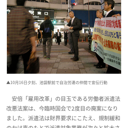
▲10月16日夕刻、池袋駅前で自治労連の仲間で宣伝行動
安倍「雇用改革」の目玉である労働者派遣法
改悪法案は、今臨時国会で2度目の廃案になり
ました。派遣法は財界要求にこたえ、規制緩和
のかけ声のもとで派遣対象業務が次々と拡大さ