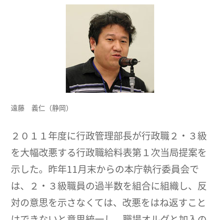
遠藤 義仁（静岡）
２０１１年度に行政管理部長が行政職２・３級
を大幅改悪する行政職給料表第１次当局提案を
示した。昨年11月末からの本庁執行委員会で
は、２・３級職員の過半数を組合に組織し、反
対の意思を示さなくては、改悪をはね返すこと
はできないと意思統一し、職場オルグと加入の