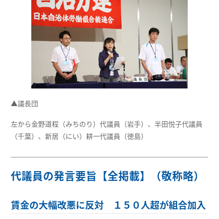
▲議長団
左から金野道程（みちのり）代議員（岩手）、半田悦子代議員
（千葉）、新居（にい）耕一代議員（徳島）
代議員の発言要旨【全掲載】（敬称略）
賃金の大幅改悪に反対 １５０人超が組合加入