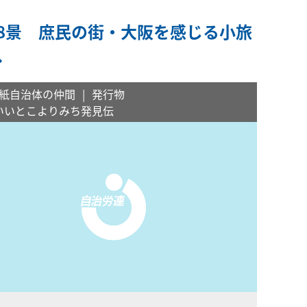
18景 庶民の街・大阪を感じる小旅
へ
紙自治体の仲間
発行物
いいとこよりみち発見伝