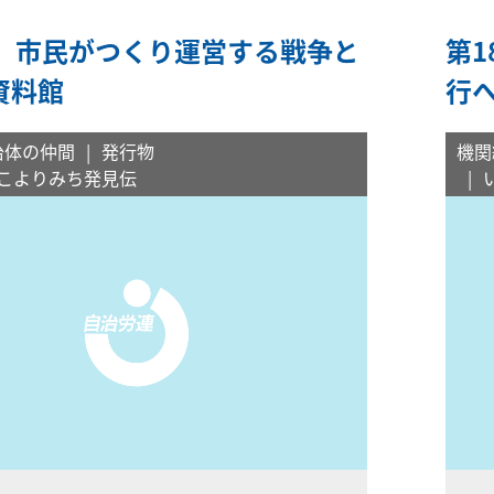
景 市民がつくり運営する戦争と
第
資料館
行
治体の仲間
発行物
機関
こよりみち発見伝