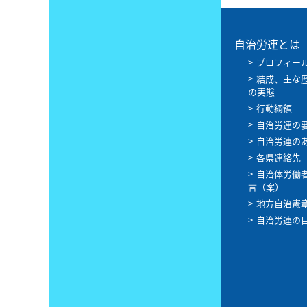
自治労連とは
プロフィー
結成、主な
の実態
行動綱領
自治労連の
自治労連の
各県連絡先
自治体労働
言（案）
地方自治憲
自治労連の