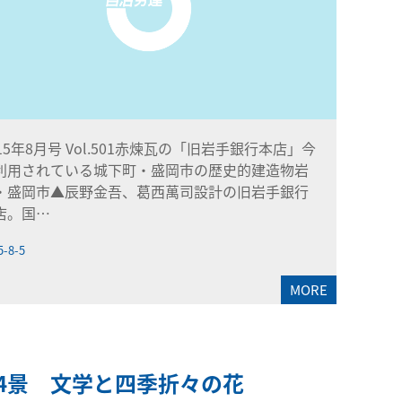
015年8月号 Vol.501赤煉瓦の「旧岩手銀行本店」今
利用されている城下町・盛岡市の歴史的建造物岩
・盛岡市▲辰野金吾、葛西萬司設計の旧岩手銀行
店。国…
5-8-5
MORE
14景 文学と四季折々の花