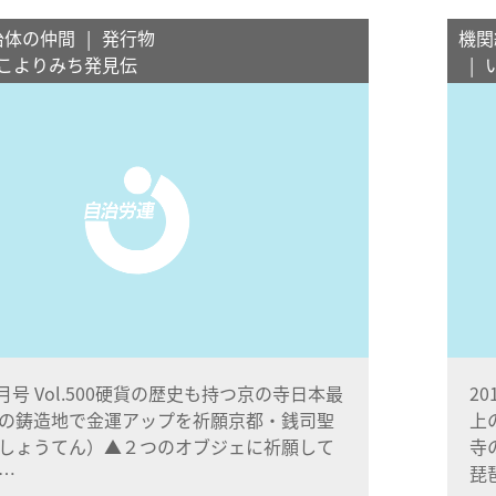
治体の仲間
発行物
機関
こよりみち発見伝
7月号 Vol.500硬貨の歴史も持つ京の寺日本最
20
の鋳造地で金運アップを祈願京都・銭司聖
上
しょうてん）▲２つのオブジェに祈願して
寺
…
琵