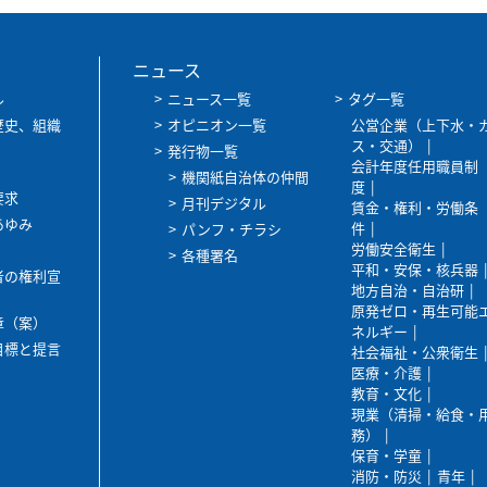
ニュース
ル
ニュース一覧
タグ一覧
歴史、組織
オピニオン一覧
公営企業（上下水・
ス・交通）
発行物一覧
会計年度任用職員制
機関紙自治体の仲間
度
要求
月刊デジタル
賃金・権利・労働条
あゆみ
件
パンフ・チラシ
労働安全衛生
各種署名
平和・安保・核兵器
者の権利宣
地方自治・自治研
原発ゼロ・再生可能
章（案）
ネルギー
目標と提言
社会福祉・公衆衛生
医療・介護
教育・文化
現業（清掃・給食・
務）
保育・学童
消防・防災
青年