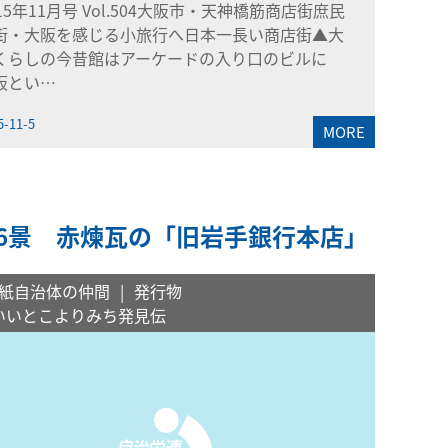
015年11月号 Vol.504大阪市・天神橋筋商店街庶民
街・大阪を感じる小旅行へ日本一長い商店街▲大
くらしの今昔館はアーケードの入り口のビルに
阪とい…
5-11-5
MORE
16景 赤煉瓦の「旧岩手銀行本店」
紙自治体の仲間
発行物
いいとこよりみち発見伝