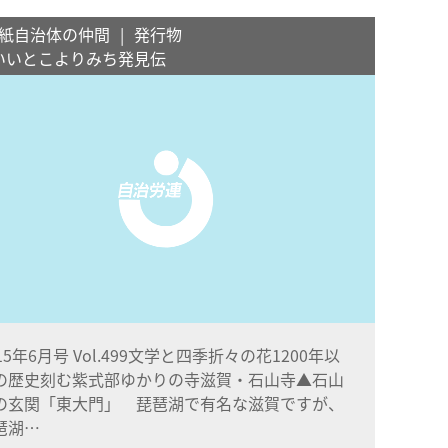
紙自治体の仲間
発行物
いいとこよりみち発見伝
15年6月号 Vol.499文学と四季折々の花1200年以
の歴史刻む紫式部ゆかりの寺滋賀・石山寺▲石山
の玄関「東大門」 琵琶湖で有名な滋賀ですが、
琶湖…