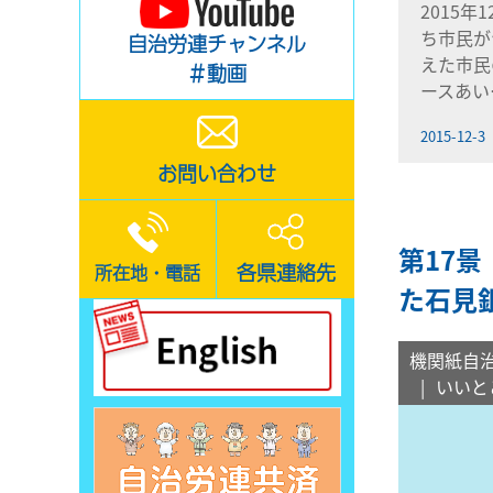
2015年
ち市民が
自治労連チャンネル
えた市民
＃動画
ースあい
2015-12-3
お問い合わせ
第17
各県連絡先
所在地・電話
た石見
機関紙自
いいと