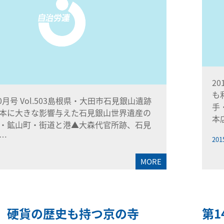
2
も
10月号 Vol.503島根県・大田市石見銀山遺跡
手
本に大きな影響与えた石見銀山世界遺産の
本
・鉱山町・街道と港▲大森代官所跡、石見
…
201
MORE
景 硬貨の歴史も持つ京の寺
第