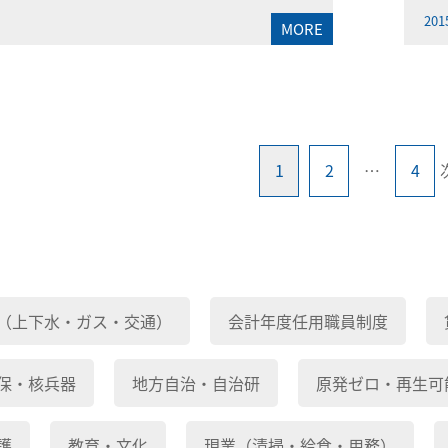
201
MORE
1
2
…
4
（上下水・ガス・交通）
会計年度任用職員制度
保・核兵器
地方自治・自治研
原発ゼロ・再生可
護
教育・文化
現業（清掃・給食・用務）