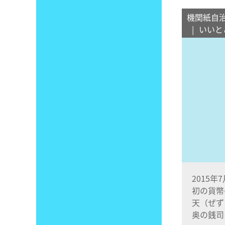
機関紙自
いいと
2015年
初の貨幣
天（ぜず
奥の銭司