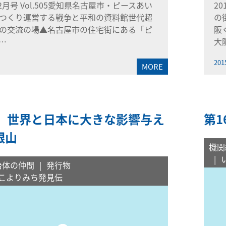
12月号 Vol.505愛知県名古屋市・ピースあい
2
つくり運営する戦争と平和の資料館世代超
の
の交流の場▲名古屋市の住宅街にある「ピ
阪
…
大
201
MORE
景 世界と日本に大きな影響与え
第
銀山
機関
治体の仲間
発行物
こよりみち発見伝