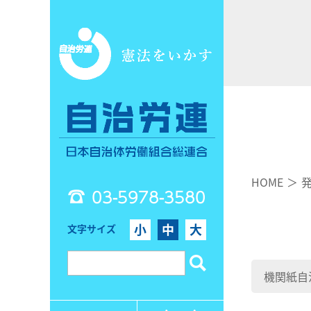
HOME
03-5978-3580
小
中
大
文字サイズ
機関紙自