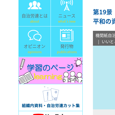
第19
自治労連とは
ニュース
平和の
about
what's new
機関紙自
いいと
オピニオン
発行物
opinions
publications